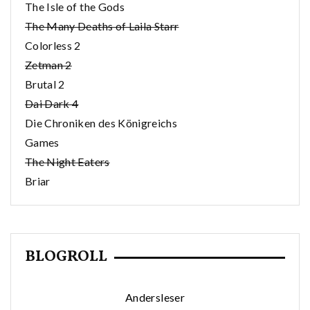
The Isle of the Gods
The Many Deaths of Laila Starr
Colorless 2
Zetman 2
Brutal 2
Dai Dark 4
Die Chroniken des Königreichs
Games
The Night Eaters
Briar
BLOGROLL
Andersleser