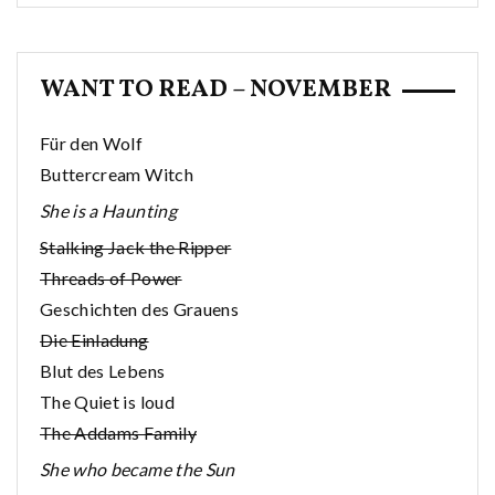
WANT TO READ – NOVEMBER
Für den Wolf
Buttercream Witch
She is a Haunting
Stalking Jack the Ripper
Threads of Power
Geschichten des Grauens
Die Einladung
Blut des Lebens
The Quiet is loud
The Addams Family
She who became the Sun