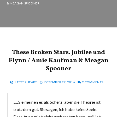
& MEAGAN SPOONER
These Broken Stars. Jubilee und
Flynn / Amie Kaufman & Meagan
Spooner
LETTERHEART
DEZEMBER 27, 2016
2 COMMENTS.
„…Sie meinen es als Scherz, aber die Theorie ist
trotzdem gut. Sie sagen, ich habe keine Seele.
Dass Avon mich nicht zerbrechen kann, weil ich