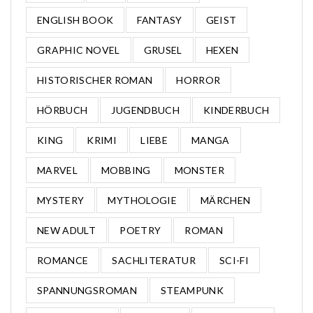
ENGLISH BOOK
FANTASY
GEIST
GRAPHIC NOVEL
GRUSEL
HEXEN
HISTORISCHER ROMAN
HORROR
HÖRBUCH
JUGENDBUCH
KINDERBUCH
KING
KRIMI
LIEBE
MANGA
MARVEL
MOBBING
MONSTER
MYSTERY
MYTHOLOGIE
MÄRCHEN
NEW ADULT
POETRY
ROMAN
ROMANCE
SACHLITERATUR
SCI-FI
SPANNUNGSROMAN
STEAMPUNK