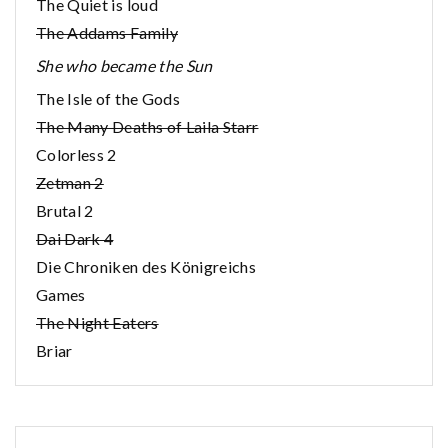
The Quiet is loud
The Addams Family
She who became the Sun
The Isle of the Gods
The Many Deaths of Laila Starr
Colorless 2
Zetman 2
Brutal 2
Dai Dark 4
Die Chroniken des Königreichs
Games
The Night Eaters
Briar