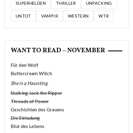
SUPERHELDEN
THRILLER
UNPACKING
UNTOT
VAMPIR
WESTERN
WTR
WANT TO READ – NOVEMBER
Für den Wolf
Buttercream Witch
She is a Haunting
Stalking Jack the Ripper
Threads of Power
Geschichten des Grauens
Die Einladung
Blut des Lebens