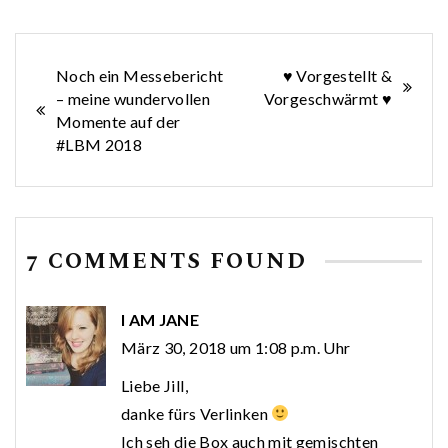
Beitragsnavigation
Noch ein Messebericht
♥ Vorgestellt &
– meine wundervollen
Vorgeschwärmt ♥
Momente auf der
#LBM 2018
7 COMMENTS FOUND
I AM JANE
März 30, 2018 um 1:08 p.m. Uhr
Liebe Jill,
danke fürs Verlinken
Ich seh die Box auch mit gemischten