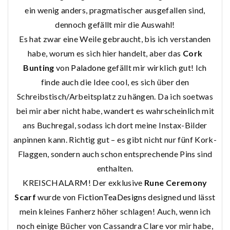
ein wenig anders, pragmatischer ausgefallen sind,
dennoch gefällt mir die Auswahl!
Es hat zwar eine Weile gebraucht, bis ich verstanden
habe, worum es sich hier handelt, aber das
Cork
Bunting
von
Paladone
gefällt mir wirklich gut! Ich
finde auch die Idee cool, es sich über den
Schreibstisch/Arbeitsplatz zu hängen. Da ich soetwas
bei mir aber nicht habe, wandert es wahrscheinlich mit
ans Buchregal, sodass ich dort meine Instax-Bilder
anpinnen kann. Richtig gut – es gibt nicht nur fünf Kork-
Flaggen, sondern auch schon entsprechende Pins sind
enthalten.
KREISCHALARM! Der exklusive
Rune Ceremony
Scarf
wurde von
FictionTeaDesigns
designed und lässt
mein kleines Fanherz höher schlagen! Auch, wenn ich
noch einige Bücher von Cassandra Clare vor mir habe,