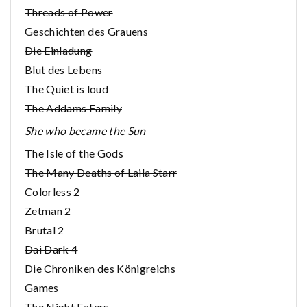
Threads of Power
Geschichten des Grauens
Die Einladung
Blut des Lebens
The Quiet is loud
The Addams Family
She who became the Sun
The Isle of the Gods
The Many Deaths of Laila Starr
Colorless 2
Zetman 2
Brutal 2
Dai Dark 4
Die Chroniken des Königreichs
Games
The Night Eaters