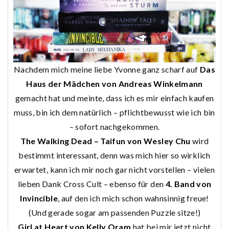
Nachdem mich meine liebe Yvonne ganz scharf auf
Das
Haus der Mädchen von Andreas Winkelmann
gemacht hat und meinte, dass ich es mir einfach kaufen
muss, bin ich dem natürlich – pflichtbewusst wie ich bin
– sofort nachgekommen.
The Walking Dead – Taifun von Wesley Chu
wird
bestimmt interessant, denn was mich hier so wirklich
erwartet, kann ich mir noch gar nicht vorstellen – vielen
lieben Dank Cross Cult – ebenso für den
4. Band von
Invincible
, auf den ich mich schon wahnsinnig freue!
(Und gerade sogar am passenden Puzzle sitze!)
Girl at Heart von Kelly Oram
hat bei mir jetzt nicht