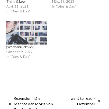
Thing & Low
März 19, 2023
April 11, 2021
In "Dies & Das"
In "Dies & Das"
[Wochenrückblick]
Oktober 9, 2022
In "Dies & Das"
Beitragsnavigation
Rezension | Die
want to read –
Mächte der Moria von
Dezember