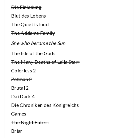
Die Einladung
Blut des Lebens
The Quiet is loud
The Addams Family
She who became the Sun
The Isle of the Gods
The Many Deaths of Laila Starr
Colorless 2
Zetman 2
Brutal 2
Dai Dark 4
Die Chroniken des Königreichs
Games
The Night Eaters
Briar