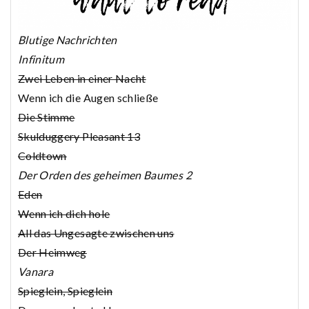
Blutige Nachrichten
Infinitum
Zwei Leben in einer Nacht
Wenn ich die Augen schließe
Die Stimme
Skulduggery Pleasant 13
Coldtown
Der Orden des geheimen Baumes 2
Eden
Wenn ich dich hole
All das Ungesagte zwischen uns
Der Heimweg
Vanara
Spieglein, Spieglein