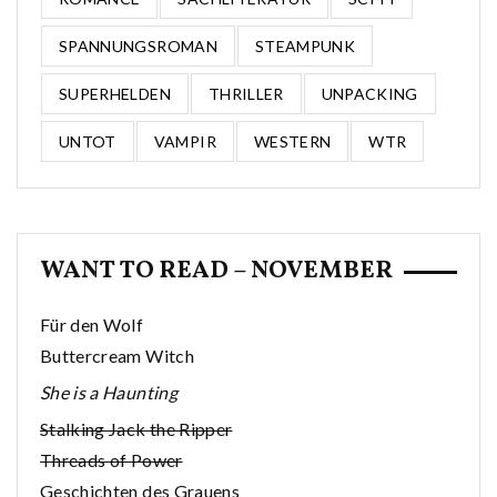
SPANNUNGSROMAN
STEAMPUNK
SUPERHELDEN
THRILLER
UNPACKING
UNTOT
VAMPIR
WESTERN
WTR
WANT TO READ – NOVEMBER
Für den Wolf
Buttercream Witch
She is a Haunting
Stalking Jack the Ripper
Threads of Power
Geschichten des Grauens