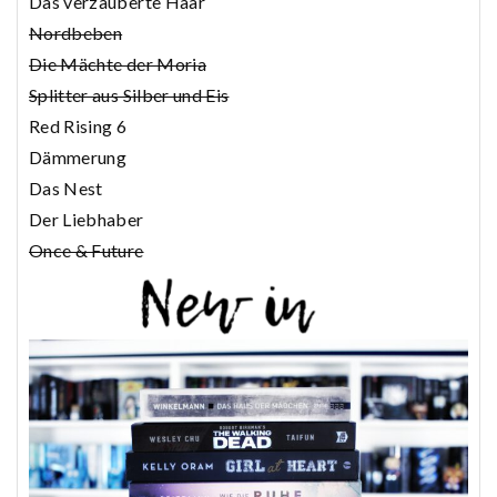
Das verzauberte Haar
Nordbeben
Die Mächte der Moria
Splitter aus Silber und Eis
Red Rising 6
Dämmerung
Das Nest
Der Liebhaber
Once & Future