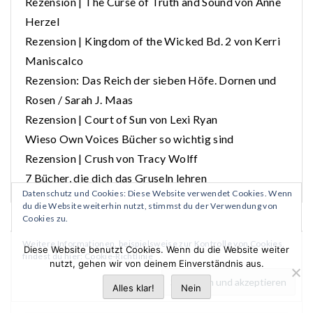
Rezension | The Curse of Truth and Sound von Anne
Herzel
Rezension | Kingdom of the Wicked Bd. 2 von Kerri
Maniscalco
Rezension: Das Reich der sieben Höfe. Dornen und
Rosen / Sarah J. Maas
Rezension | Court of Sun von Lexi Ryan
Wieso Own Voices Bücher so wichtig sind
Rezension | Crush von Tracy Wolff
7 Bücher, die dich das Gruseln lehren
Datenschutz und Cookies: Diese Website verwendet Cookies. Wenn
du die Website weiterhin nutzt, stimmst du der Verwendung von
Cookies zu.
Weitere Informationen, beispielsweise zur Kontrolle von Cookies,
Diese Website benutzt Cookies. Wenn du die Website weiter
ARCHIV
findest du hier:
Cookie-Richtlinie
nutzt, gehen wir von deinem Einverständnis aus.
Alles klar!
Nein
Oktober 2025