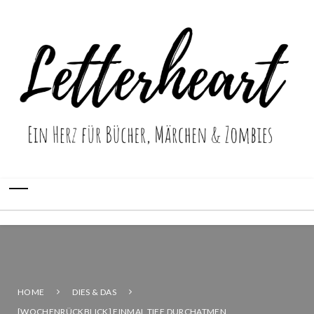
HOME
DIES & DAS
[WOCHENRÜCKBLICK] EINMAL TIEF DURCHATMEN