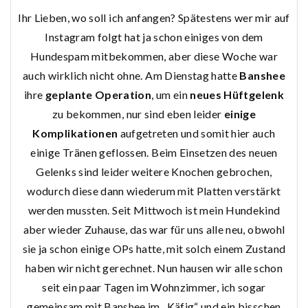
Ihr Lieben, wo soll ich anfangen? Spätestens wer mir auf
Instagram folgt hat ja schon einiges von dem
Hundespam mitbekommen, aber diese Woche war
auch wirklich nicht ohne. Am Dienstag hatte
Banshee
ihre
geplante Operation
, um ein
neues Hüftgelenk
zu bekommen, nur sind eben leider
einige
Komplikationen
aufgetreten und somit hier auch
einige Tränen geflossen. Beim Einsetzen des neuen
Gelenks sind leider weitere Knochen gebrochen,
wodurch diese dann wiederum mit Platten verstärkt
werden mussten. Seit Mittwoch ist mein Hundekind
aber wieder Zuhause, das war für uns alle neu, obwohl
sie ja schon einige OPs hatte, mit solch einem Zustand
haben wir nicht gerechnet. Nun hausen wir alle schon
seit ein paar Tagen im Wohnzimmer, ich sogar
gemeinsam mit Banshee im „Käfig“ und ein bisschen