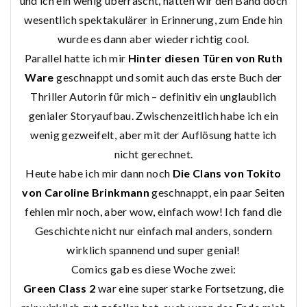
und ich ein wenig überrascht, hatten wir den Band doch
wesentlich spektakulärer in Erinnerung, zum Ende hin
wurde es dann aber wieder richtig cool.
Parallel hatte ich mir
Hinter diesen Türen von Ruth
Ware
geschnappt und somit auch das erste Buch der
Thriller Autorin für mich – definitiv ein unglaublich
genialer Storyaufbau. Zwischenzeitlich habe ich ein
wenig gezweifelt, aber mit der Auflösung hatte ich
nicht gerechnet.
Heute habe ich mir dann noch
Die Clans von Tokito
von Caroline Brinkmann
geschnappt, ein paar Seiten
fehlen mir noch, aber wow, einfach wow! Ich fand die
Geschichte nicht nur einfach mal anders, sondern
wirklich spannend und super genial!
Comics gab es diese Woche zwei:
Green Class 2
war eine super starke Fortsetzung, die