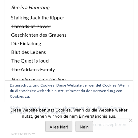
She is a Haunting
Stalking Jack the Ripper
Threads of Power
Geschichten des Grauens
Die Einladung
Blut des Lebens
The Quiet is loud
The Addams Family
She who became the Sun
Datenschutz und Cookies: Diese Website verwendet Cookies. Wenn
The Isle of the Gods
du die Website weiterhin nutzt, stimmst du der Verwendung von
Cookies zu.
The Many Deaths of Laila Starr
Colorless 2
Weitere Informationen, beispielsweise zur Kontrolle von Cookies,
Diese Website benutzt Cookies. Wenn du die Website weiter
findest du hier:
Cookie-Richtlinie
Zetman 2
nutzt, gehen wir von deinem Einverständnis aus.
Brutal 2
Alles klar!
Nein
Dai Dark 4