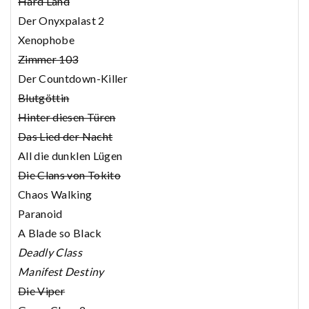
Hard Land
Der Onyxpalast 2
Xenophobe
Zimmer 103
Der Countdown-Killer
Blutgöttin
Hinter diesen Türen
Das Lied der Nacht
All die dunklen Lügen
Die Clans von Tokito
Chaos Walking
Paranoid
A Blade so Black
Deadly Class
Manifest Destiny
Die Viper