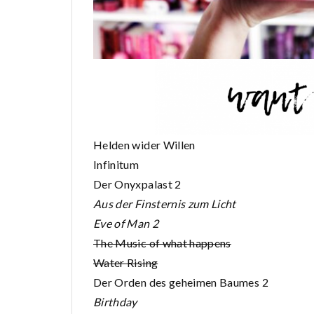
Helden wider Willen
Infinitum
Der Onyxpalast 2
Aus der Finsternis zum Licht
Eve of Man 2
The Music of what happens
Water Rising
Der Orden des geheimen Baumes 2
Birthday