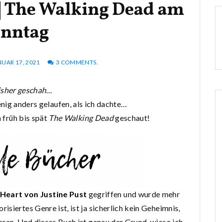
] The Walking Dead am
nntag
NUAR 17, 2021
3 COMMENTS.
isher geschah…
nig anders gelaufen, als ich dachte…
n früh bis spät
The Walking Dead
geschaut!
s Heart von Justine Pust
gegriffen und wurde mehr
risiertes Genre ist, ist ja sicherlich kein Geheimnis,
ran. Und dieses Buch ist genau der Grund, wieso ich