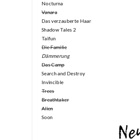
Nocturna
Vanara
Das verzauberte Haar
Shadow Tales 2
Taifun
Die Familie
Dämmerung
Das Camp
Search and Destroy
Invincible
Trees
Breathtaker
Alien
Soon