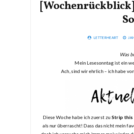
[Wochenrückblick
So
LETTERHEART
JA
Was b
Mein Lesesonntag ist ein we
Ach, sind wir ehrlich – ich habe vo
Diese Woche habe ich zuerst zu
Strip thi
als nur überrascht! Dass das nicht mein favo
doch ich versuche mich immer mal wieder da