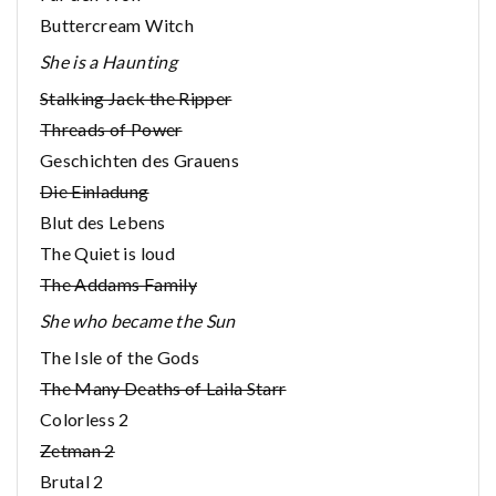
Buttercream Witch
She is a Haunting
Stalking Jack the Ripper
Threads of Power
Geschichten des Grauens
Die Einladung
Blut des Lebens
The Quiet is loud
The Addams Family
She who became the Sun
The Isle of the Gods
The Many Deaths of Laila Starr
Colorless 2
Zetman 2
Brutal 2