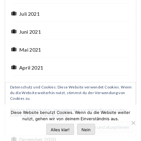
Juli 2021
Juni 2021
Mai 2021
April 2021
März 2021
Datenschutz und Cookies: Diese Website verwendet Cookies. Wenn
du die Website weiterhin nutzt, stimmst du der Verwendung von
Cookies zu.
Februar 2021
Weitere Informationen, beispielsweise zur Kontrolle von Cookies,
Diese Website benutzt Cookies. Wenn du die Website weiter
findest du hier:
Cookie-Richtlinie
nutzt, gehen wir von deinem Einverständnis aus.
Januar 2021
Alles klar!
Nein
Dezember 2020