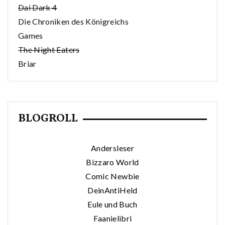
Dai Dark 4
Die Chroniken des Königreichs
Games
The Night Eaters
Briar
BLOGROLL
Andersleser
Bizzaro World
Comic Newbie
DeinAntiHeld
Eule und Buch
Faanielibri