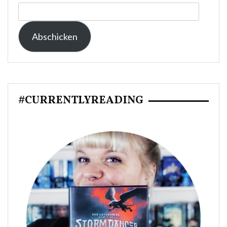
E-
Mail-
Abschicken
Adresse:
#CURRENTLYREADING