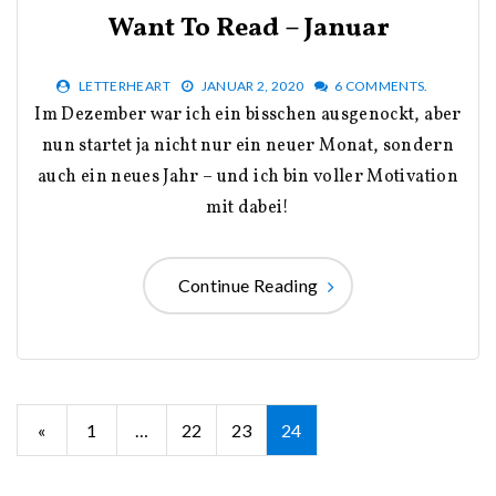
Want To Read – Januar
LETTERHEART
JANUAR 2, 2020
6 COMMENTS.
Im Dezember war ich ein bisschen ausgenockt, aber
nun startet ja nicht nur ein neuer Monat, sondern
auch ein neues Jahr – und ich bin voller Motivation
mit dabei!
Continue Reading
Seitennummerierung
«
1
…
22
23
24
der