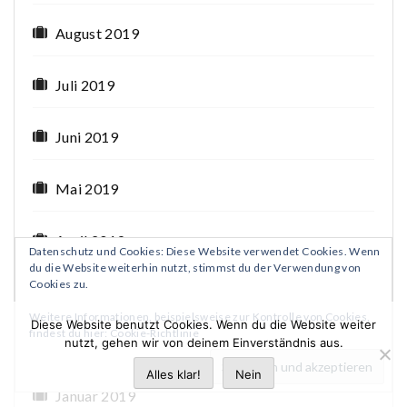
August 2019
Juli 2019
Juni 2019
Mai 2019
April 2019
Datenschutz und Cookies: Diese Website verwendet Cookies. Wenn
du die Website weiterhin nutzt, stimmst du der Verwendung von
Cookies zu.
März 2019
Weitere Informationen, beispielsweise zur Kontrolle von Cookies,
Diese Website benutzt Cookies. Wenn du die Website weiter
findest du hier:
Cookie-Richtlinie
nutzt, gehen wir von deinem Einverständnis aus.
Februar 2019
Alles klar!
Nein
Januar 2019