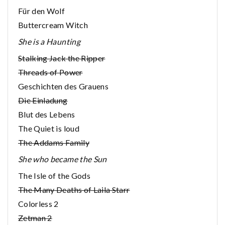
Für den Wolf
Buttercream Witch
She is a Haunting
Stalking Jack the Ripper
Threads of Power
Geschichten des Grauens
Die Einladung
Blut des Lebens
The Quiet is loud
The Addams Family
She who became the Sun
The Isle of the Gods
The Many Deaths of Laila Starr
Colorless 2
Zetman 2