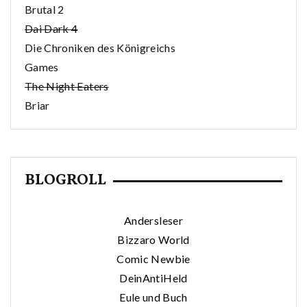
Brutal 2
Dai Dark 4
Die Chroniken des Königreichs
Games
The Night Eaters
Briar
BLOGROLL
Andersleser
Bizzaro World
Comic Newbie
DeinAntiHeld
Eule und Buch