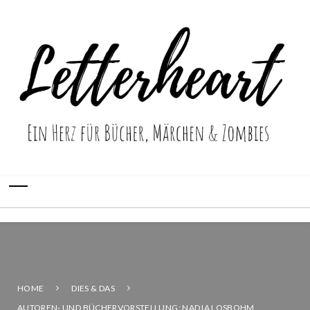
HOME
DIES & DAS
AUTOREN- UND BÜCHERVORSTELLUNG: NADJA LOSBOHM