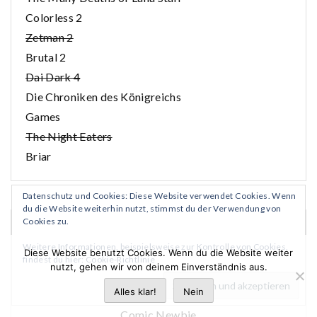
Colorless 2
Zetman 2
Brutal 2
Dai Dark 4
Die Chroniken des Königreichs
Games
The Night Eaters
Briar
Datenschutz und Cookies: Diese Website verwendet Cookies. Wenn
du die Website weiterhin nutzt, stimmst du der Verwendung von
Cookies zu.
BLOGROLL
Weitere Informationen, beispielsweise zur Kontrolle von Cookies,
Diese Website benutzt Cookies. Wenn du die Website weiter
findest du hier:
Cookie-Richtlinie
nutzt, gehen wir von deinem Einverständnis aus.
Andersleser
Alles klar!
Nein
Bizzaro World
Comic Newbie