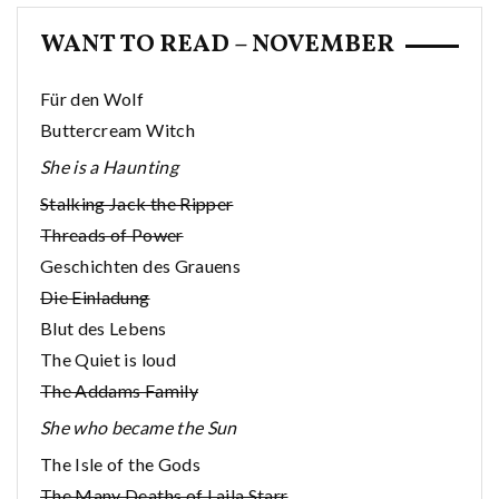
WANT TO READ – NOVEMBER
Für den Wolf
Buttercream Witch
She is a Haunting
Stalking Jack the Ripper
Threads of Power
Geschichten des Grauens
Die Einladung
Blut des Lebens
The Quiet is loud
The Addams Family
She who became the Sun
The Isle of the Gods
The Many Deaths of Laila Starr