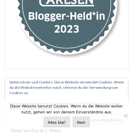
Datenschutz und Cookies: Diese Website verwendet Cookies. Wenn
du die Website weiterhin nutzt, stimmst du der Verwendung von
TOP-BEITRÄGE UND TOP-SEITEN
Cookies zu.
Weitere Informationen, beispielsweise zur Kontrolle von Cookies,
[BOOKTALK] Wie mir "Nur noch ein einziges Mal"
Diese Website benutzt Cookies. Wenn du die Website weiter
findest du hier:
Cookie-Richtlinie
nutzt, gehen wir von deinem Einverständnis aus.
die Augen öffnete
Rezension | Das Reich der sieben Höfe - Silbernes
Alles klar!
Nein
Feuer von Sarah J. Maas