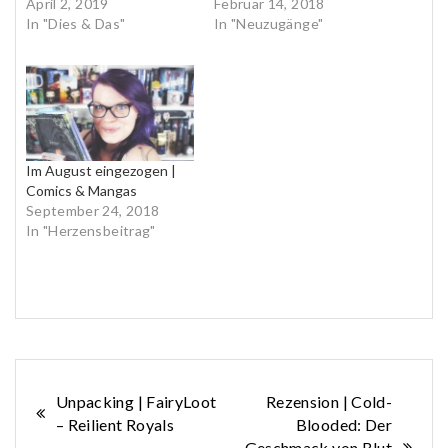
April 2, 2019
Februar 14, 2018
In "Dies & Das"
In "Neuzugänge"
Im August eingezogen |
Comics & Mangas
September 24, 2018
In "Herzensbeitrag"
Beitragsnavigation
Unpacking | FairyLoot
Rezension | Cold-
– Reilient Royals
Blooded: Der
Geschmack von Blut