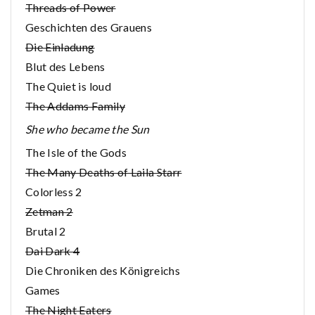
Threads of Power
Geschichten des Grauens
Die Einladung
Blut des Lebens
The Quiet is loud
The Addams Family
She who became the Sun
The Isle of the Gods
The Many Deaths of Laila Starr
Colorless 2
Zetman 2
Brutal 2
Dai Dark 4
Die Chroniken des Königreichs
Games
The Night Eaters