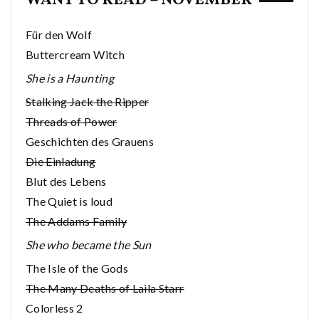
WANT TO READ – NOVEMBER
Für den Wolf
Buttercream Witch
She is a Haunting
Stalking Jack the Ripper
Threads of Power
Geschichten des Grauens
Die Einladung
Blut des Lebens
The Quiet is loud
The Addams Family
She who became the Sun
The Isle of the Gods
The Many Deaths of Laila Starr
Colorless 2