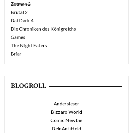
Zetman 2
Brutal 2
Dai Dark 4
Die Chroniken des Königreichs
Games
The Night Eaters
Briar
BLOGROLL
Andersleser
Bizzaro World
Comic Newbie
DeinAntiHeld