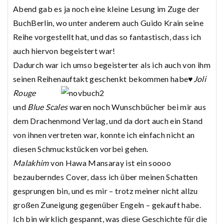
Abend gab es ja noch eine kleine Lesung im Zuge der
BuchBerlin, wo unter anderem auch Guido Krain seine
Reihe vorgestellt hat, und das so fantastisch, dass ich
auch hiervon begeistert war!
Dadurch war ich umso begeisterter als ich auch von ihm
seinen Reihenauftakt geschenkt bekommen habe♥
Joli
Rouge
und
Blue Scales
waren noch Wunschbücher bei mir aus
dem Drachenmond Verlag, und da dort auch ein Stand
von ihnen vertreten war, konnte ich einfach nicht an
diesen Schmuckstücken vorbei gehen.
Malakhim
von Hawa Mansaray ist ein soooo
bezauberndes Cover, dass ich über meinen Schatten
gesprungen bin, und es mir – trotz meiner nicht allzu
großen Zuneigung gegenüber Engeln – gekauft habe.
Ich bin wirklich gespannt, was diese Geschichte für die