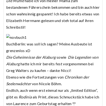
Die Mühle
habe ich von meiner Mama zum
bestandenen Führerschein bekommen und bin auch hier
schon wahnsinnig gespannt! Ich habe bereits etwas von
Elizabeth Herrmann gelesen und steh total auf ihren
Schreibstil!
BuchBerlin: was soll ich sagen? Meine Ausbeute ist
grenzenlos xD
Die Geheimnisse der Alaburg
sowie
Die Legenden von
Alaburg
hatte ich mir bereits fest vorgenommen bei
Greg Walters zu kaufen – danke Nicci!
Ebenso wie die Fortsetzungen von
Chroniken der
Seelenwächter
von Nicole Böhm.
Endlich, auch wenn erst einmal nur als „limited Edition“,
gibt es
Rodinia
als Print, dieses Schmuckstück habe ich
von Laurence zum Geburtstag erhalten *.*