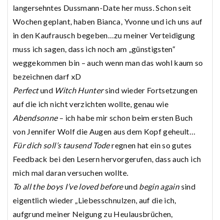
langersehntes Dussmann-Date her muss. Schon seit
Wochen geplant, haben Bianca, Yvonne und ich uns auf
in den Kaufrausch begeben…zu meiner Verteidigung
muss ich sagen, dass ich noch am „günstigsten“
weggekommen bin – auch wenn man das wohl kaum so
bezeichnen darf xD
Perfect
und
Witch Hunter
sind wieder Fortsetzungen
auf die ich nicht verzichten wollte, genau wie
Abendsonne
– ich habe mir schon beim ersten Buch
von Jennifer Wolf die Augen aus dem Kopf geheult…
Für dich soll’s tausend Tode
regnen hat ein so gutes
Feedback bei den Lesern hervorgerufen, dass auch ich
mich mal daran versuchen wollte.
To all the boys I’ve loved before
und
begin again
sind
eigentlich wieder „Liebesschnulzen, auf die ich,
aufgrund meiner Neigung zu Heulausbrüchen,