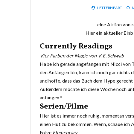
LETTERHEART
M
…eine Aktion von
r
Hier ein aktueller Ein
Currently Readings
Vier Farben der Magie von V. E. Schwab
Habe ich gerade angefangen mit Nicci von
T
den Anfängen bin, kann ich noch gar nichts d
und hoffe, dass das Buch dem Hype gerecht
Außerdem möchte ich diese Woche noch un
anfangen!!
Serien/Filme
Hier ist es immer noch ruhig, momentan vers
einen Hut zu bekommen. Wenn, schaue ich A
Folge
Elementary
.