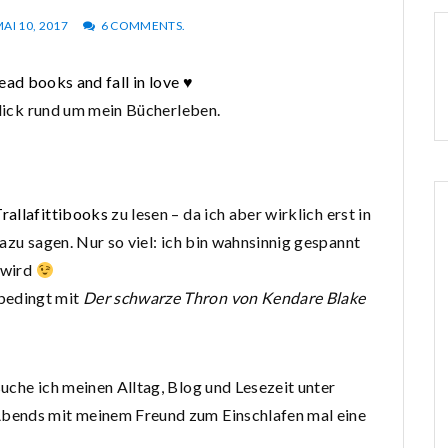
AI 10, 2017
6 COMMENTS.
ead books and fall in love ♥
blick rund um mein Bücherleben.
rallafittibooks
zu lesen – da ich aber wirklich erst in
azu sagen. Nur so viel: ich bin wahnsinnig gespannt
 wird
bedingt mit
Der schwarze Thron von Kendare Blake
uche ich meinen Alltag, Blog und Lesezeit unter
bends mit meinem Freund zum Einschlafen mal eine