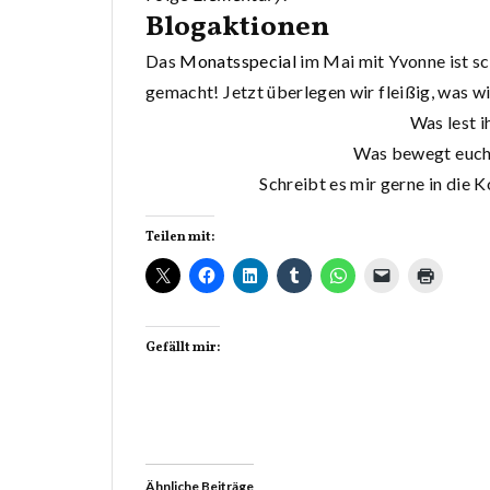
Blogaktionen
Das
Monatsspecial
im Mai mit Yvonne ist sc
gemacht! Jetzt überlegen wir fleißig, was wi
Was lest i
Was bewegt euch
Schreibt es mir gerne in die
Teilen mit:
Gefällt mir:
Ähnliche Beiträge