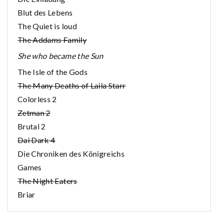
Blut des Lebens
The Quiet is loud
The Addams Family
She who became the Sun
The Isle of the Gods
The Many Deaths of Laila Starr
Colorless 2
Zetman 2
Brutal 2
Dai Dark 4
Die Chroniken des Königreichs
Games
The Night Eaters
Briar