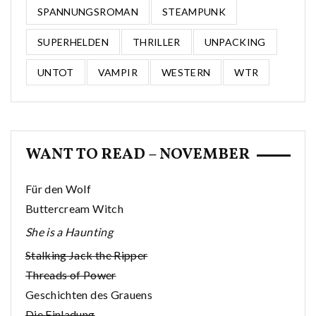
SPANNUNGSROMAN
STEAMPUNK
SUPERHELDEN
THRILLER
UNPACKING
UNTOT
VAMPIR
WESTERN
WTR
WANT TO READ – NOVEMBER
Für den Wolf
Buttercream Witch
She is a Haunting
Stalking Jack the Ripper
Threads of Power
Geschichten des Grauens
Die Einladung