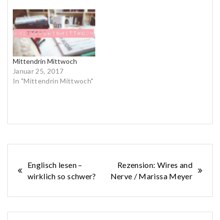
Mittendrin Mittwoch
Januar 25, 2017
In "Mittendrin Mittwoch"
Beitragsnavigation
Englisch lesen –
Rezension: Wires and
wirklich so schwer?
Nerve / Marissa Meyer