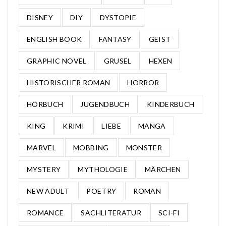
DISNEY
DIY
DYSTOPIE
ENGLISH BOOK
FANTASY
GEIST
GRAPHIC NOVEL
GRUSEL
HEXEN
HISTORISCHER ROMAN
HORROR
HÖRBUCH
JUGENDBUCH
KINDERBUCH
KING
KRIMI
LIEBE
MANGA
MARVEL
MOBBING
MONSTER
MYSTERY
MYTHOLOGIE
MÄRCHEN
NEW ADULT
POETRY
ROMAN
ROMANCE
SACHLITERATUR
SCI-FI