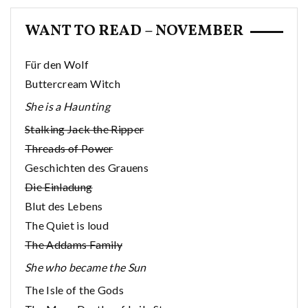
WANT TO READ – NOVEMBER
Für den Wolf
Buttercream Witch
She is a Haunting
Stalking Jack the Ripper
Threads of Power
Geschichten des Grauens
Die Einladung
Blut des Lebens
The Quiet is loud
The Addams Family
She who became the Sun
The Isle of the Gods