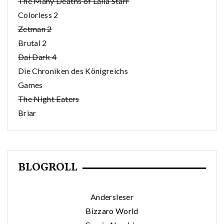
The Many Deaths of Laila Starr
Colorless 2
Zetman 2
Brutal 2
Dai Dark 4
Die Chroniken des Königreichs
Games
The Night Eaters
Briar
BLOGROLL
Andersleser
Bizzaro World