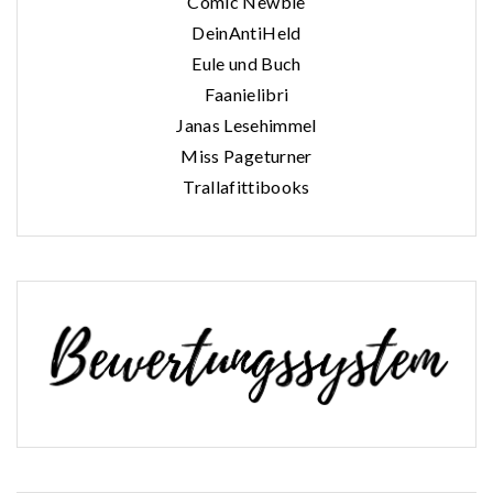
Comic Newbie
DeinAntiHeld
Eule und Buch
Faanielibri
Janas Lesehimmel
Miss Pageturner
Trallafittibooks