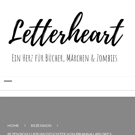
HOME
REZENSION
REZENSION | LIEBLINGSTOCHTER VON BRIANNA LABUSKES