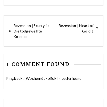
Beitragsnavigation
Rezension | Scurry 1:
Rezension | Heart of
Die todgeweihte
Gold 1
Kolonie
1 COMMENT FOUND
Pingback:
[Wochenrückblick] – Letterheart