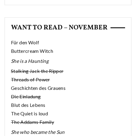
WANT TO READ – NOVEMBER
Für den Wolf
Buttercream Witch
She is a Haunting
Stalking Jack the Ripper
Threads of Power
Geschichten des Grauens
Die Einladung
Blut des Lebens
The Quiet is loud
The Addams Family
She who became the Sun