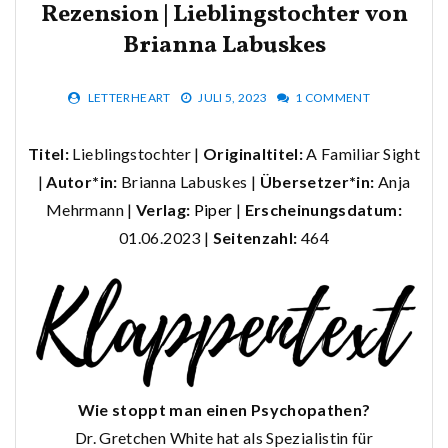
Rezension | Lieblingstochter von
Brianna Labuskes
LETTERHEART
JULI 5, 2023
1 COMMENT
Titel:
Lieblingstochter |
Originaltitel:
A Familiar Sight
|
Autor*in:
Brianna Labuskes |
Übersetzer*in:
Anja
Mehrmann |
Verlag:
Piper
|
Erscheinungsdatum:
01.06.2023 |
Seitenzahl:
464
Wie stoppt man einen Psychopathen?
Dr. Gretchen White hat als Spezialistin für