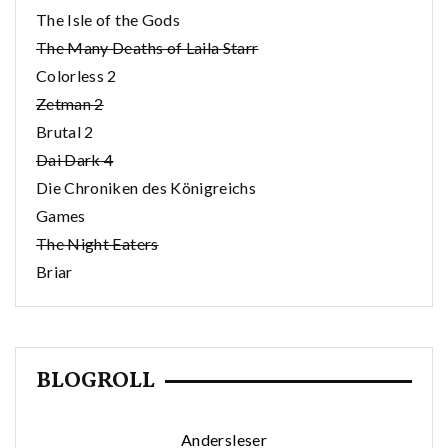
The Isle of the Gods
The Many Deaths of Laila Starr
Colorless 2
Zetman 2
Brutal 2
Dai Dark 4
Die Chroniken des Königreichs
Games
The Night Eaters
Briar
BLOGROLL
Andersleser