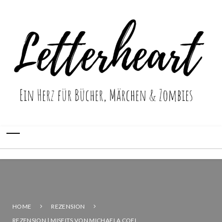
HOME
REZENSION
REZENSION | MISFITS VON MICHAELA COEL