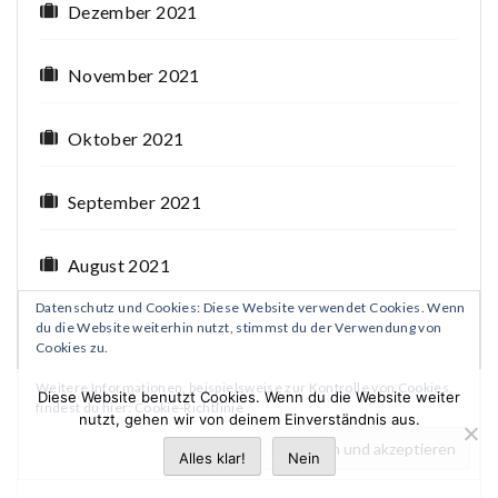
Dezember 2021
November 2021
Oktober 2021
September 2021
August 2021
Datenschutz und Cookies: Diese Website verwendet Cookies. Wenn
Juli 2021
du die Website weiterhin nutzt, stimmst du der Verwendung von
Cookies zu.
Weitere Informationen, beispielsweise zur Kontrolle von Cookies,
Juni 2021
Diese Website benutzt Cookies. Wenn du die Website weiter
findest du hier:
Cookie-Richtlinie
nutzt, gehen wir von deinem Einverständnis aus.
Mai 2021
Alles klar!
Nein