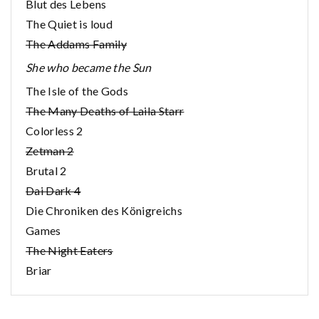
Blut des Lebens
The Quiet is loud
The Addams Family
She who became the Sun
The Isle of the Gods
The Many Deaths of Laila Starr
Colorless 2
Zetman 2
Brutal 2
Dai Dark 4
Die Chroniken des Königreichs
Games
The Night Eaters
Briar