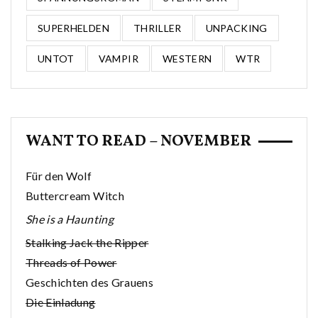
SUPERHELDEN
THRILLER
UNPACKING
UNTOT
VAMPIR
WESTERN
WTR
WANT TO READ – NOVEMBER
Für den Wolf
Buttercream Witch
She is a Haunting
Stalking Jack the Ripper
Threads of Power
Geschichten des Grauens
Die Einladung