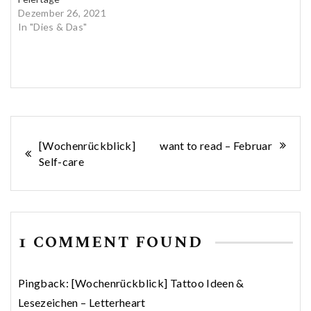
Dezember 26, 2021
In "Dies & Das"
Beitragsnavigation
[Wochenrückblick]
want to read – Februar
Self-care
1 COMMENT FOUND
Pingback:
[Wochenrückblick] Tattoo Ideen &
Lesezeichen – Letterheart