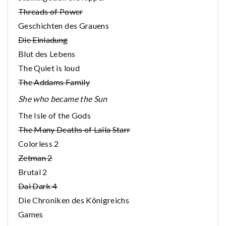
Threads of Power
Geschichten des Grauens
Die Einladung
Blut des Lebens
The Quiet is loud
The Addams Family
She who became the Sun
The Isle of the Gods
The Many Deaths of Laila Starr
Colorless 2
Zetman 2
Brutal 2
Dai Dark 4
Die Chroniken des Königreichs
Games