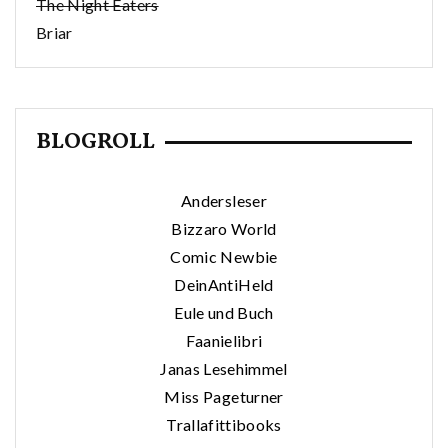
The Night Eaters
Briar
BLOGROLL
Andersleser
Bizzaro World
Comic Newbie
DeinAntiHeld
Eule und Buch
Faanielibri
Janas Lesehimmel
Miss Pageturner
Trallafittibooks