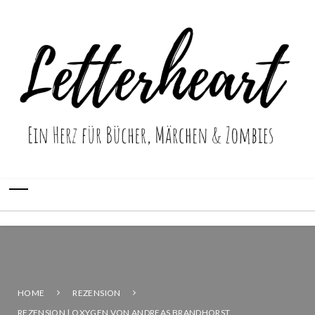
HOME
REZENSION
REZENSION | OXYGEN VON ANDREAS BRANDHORST