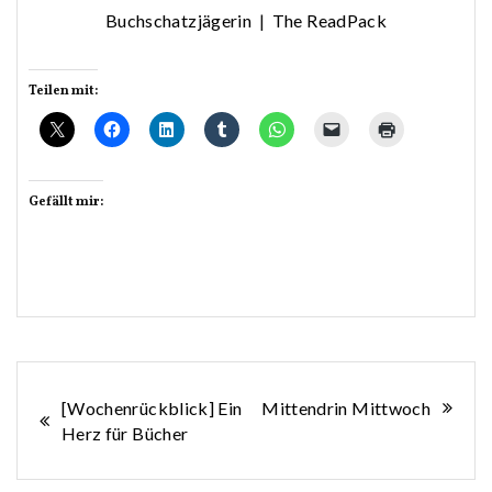
Buchschatzjägerin
|
The ReadPack
Teilen mit:
Gefällt mir:
Beitragsnavigation
[Wochenrückblick] Ein
Mittendrin Mittwoch
Herz für Bücher