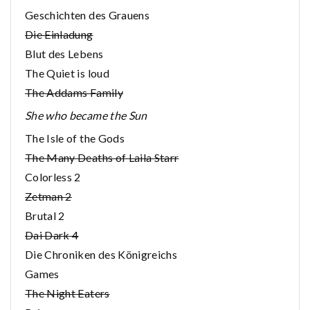
Geschichten des Grauens
Die Einladung
Blut des Lebens
The Quiet is loud
The Addams Family
She who became the Sun
The Isle of the Gods
The Many Deaths of Laila Starr
Colorless 2
Zetman 2
Brutal 2
Dai Dark 4
Die Chroniken des Königreichs
Games
The Night Eaters