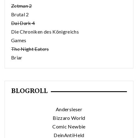
Zetman 2
Brutal 2
Dai Dark 4
Die Chroniken des Königreichs
Games
The Night Eaters
Briar
BLOGROLL
Andersleser
Bizzaro World
Comic Newbie
DeinAntiHeld