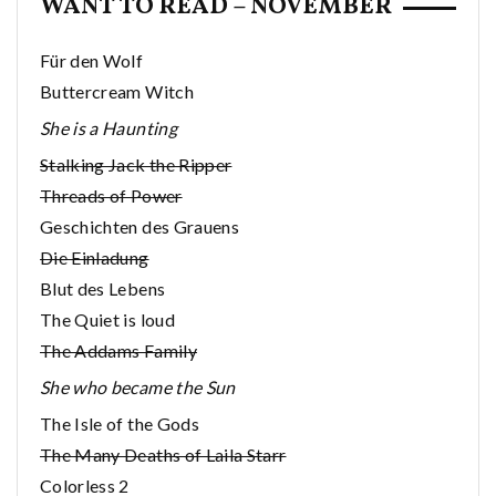
WANT TO READ – NOVEMBER
Für den Wolf
Buttercream Witch
She is a Haunting
Stalking Jack the Ripper
Threads of Power
Geschichten des Grauens
Die Einladung
Blut des Lebens
The Quiet is loud
The Addams Family
She who became the Sun
The Isle of the Gods
The Many Deaths of Laila Starr
Colorless 2