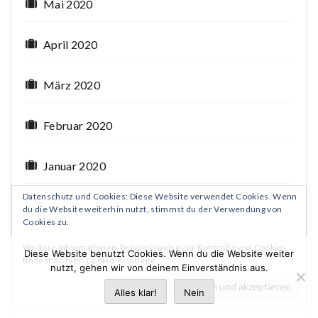
Mai 2020
April 2020
März 2020
Februar 2020
Januar 2020
Datenschutz und Cookies: Diese Website verwendet Cookies. Wenn
Dezember 2019
du die Website weiterhin nutzt, stimmst du der Verwendung von
Cookies zu.
November 2019
Weitere Informationen, beispielsweise zur Kontrolle von Cookies,
Diese Website benutzt Cookies. Wenn du die Website weiter
findest du hier:
Cookie-Richtlinie
nutzt, gehen wir von deinem Einverständnis aus.
Oktober 2019
Alles klar!
Nein