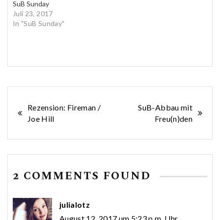
SuB Sunday
Juli 23, 2017
In "SuB Sunday"
Beitragsnavigation
Rezension: Fireman /
SuB-Abbau mit
Joe Hill
Freu(n)den
2 COMMENTS FOUND
julialotz
August 12, 2017 um 5:23 p.m. Uhr