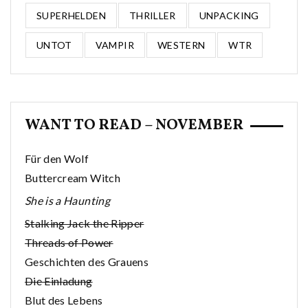
SUPERHELDEN
THRILLER
UNPACKING
UNTOT
VAMPIR
WESTERN
WTR
WANT TO READ – NOVEMBER
Für den Wolf
Buttercream Witch
She is a Haunting
Stalking Jack the Ripper
Threads of Power
Geschichten des Grauens
Die Einladung
Blut des Lebens