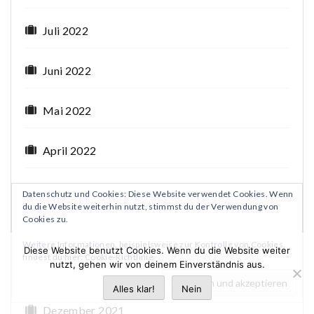
Juli 2022
Juni 2022
Mai 2022
April 2022
März 2022
Datenschutz und Cookies: Diese Website verwendet Cookies. Wenn
du die Website weiterhin nutzt, stimmst du der Verwendung von
Cookies zu.
Februar 2022
Weitere Informationen, beispielsweise zur Kontrolle von Cookies,
Diese Website benutzt Cookies. Wenn du die Website weiter
findest du hier:
Cookie-Richtlinie
nutzt, gehen wir von deinem Einverständnis aus.
Januar 2022
Alles klar!
Nein
Dezember 2021