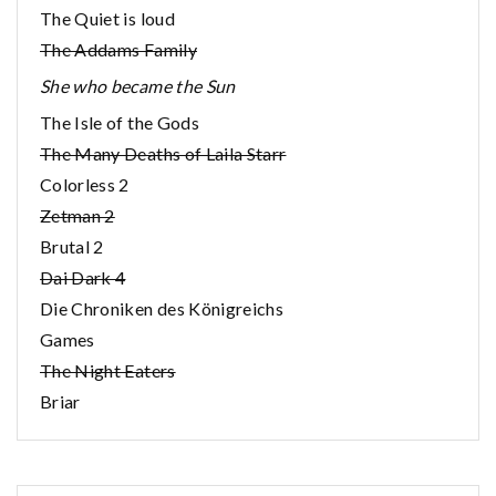
The Quiet is loud
The Addams Family
She who became the Sun
The Isle of the Gods
The Many Deaths of Laila Starr
Colorless 2
Zetman 2
Brutal 2
Dai Dark 4
Die Chroniken des Königreichs
Games
The Night Eaters
Briar