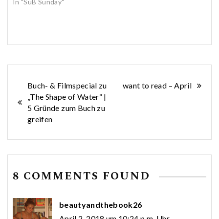
In "SuB Sunday"
Beitragsnavigation
Buch- & Filmspecial zu
want to read – April
„The Shape of Water“ |
5 Gründe zum Buch zu
greifen
8 COMMENTS FOUND
beautyandthebook26
April 2, 2018 um 10:24 p.m. Uhr