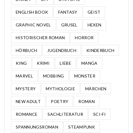
ENGLISH BOOK
FANTASY
GEIST
GRAPHIC NOVEL
GRUSEL
HEXEN
HISTORISCHER ROMAN
HORROR
HÖRBUCH
JUGENDBUCH
KINDERBUCH
KING
KRIMI
LIEBE
MANGA
MARVEL
MOBBING
MONSTER
MYSTERY
MYTHOLOGIE
MÄRCHEN
NEW ADULT
POETRY
ROMAN
ROMANCE
SACHLITERATUR
SCI-FI
SPANNUNGSROMAN
STEAMPUNK