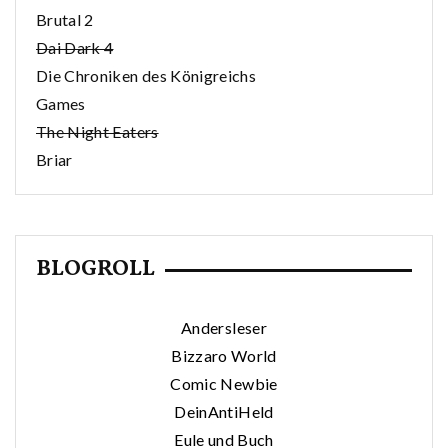
Brutal 2
Dai Dark 4
Die Chroniken des Königreichs
Games
The Night Eaters
Briar
BLOGROLL
Andersleser
Bizzaro World
Comic Newbie
DeinAntiHeld
Eule und Buch