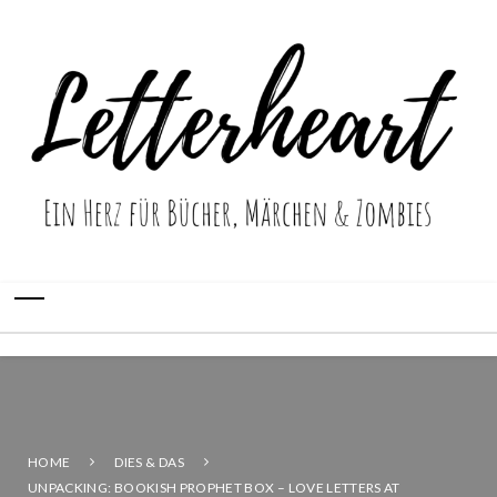
HOME
DIES & DAS
UNPACKING: BOOKISH PROPHET BOX – LOVE LETTERS AT