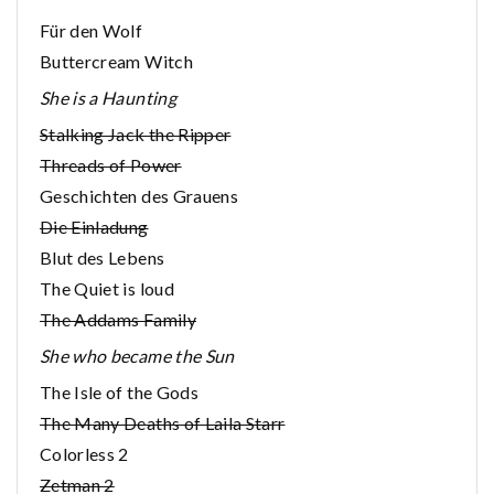
Für den Wolf
Buttercream Witch
She is a Haunting
Stalking Jack the Ripper
Threads of Power
Geschichten des Grauens
Die Einladung
Blut des Lebens
The Quiet is loud
The Addams Family
She who became the Sun
The Isle of the Gods
The Many Deaths of Laila Starr
Colorless 2
Zetman 2