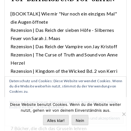
[BOOKTALK] Wie mir "Nur noch ein einziges Mal"
die Augen öffnete
Rezension | Das Reich der sieben Höfe - Silbernes
Feuer von Sarah J. Maas
Rezension | Das Reich der Vampire von Jay Kristoff
Rezension | The Curse of Truth and Sound von Anne
Herzel
Rezension | Kingdom of the Wicked Bd. 2 von Kerri
Maniscalco
Datenschutz und Cookies: Diese Website verwendet Cookies. Wenn
du die Website weiterhin nutzt, stimmst du der Verwendung von
Rezension: Das Reich der sieben Höfe. Dornen und
Cookies zu.
Rosen / Sarah J. Maas
Weitere Informationen, beispielsweise zur Kontrolle von Cookies,
Rezension | Court of Sun von Lexi Ryan
Diese Website benutzt Cookies. Wenn du die Website weiter
findest du hier:
Cookie-Richtlinie
nutzt, gehen wir von deinem Einverständnis aus.
Wieso Own Voices Bücher so wichtig sind
Rezension | Crush von Tracy Wolff
Alles klar!
Nein
7 Bücher, die dich das Gruseln lehren