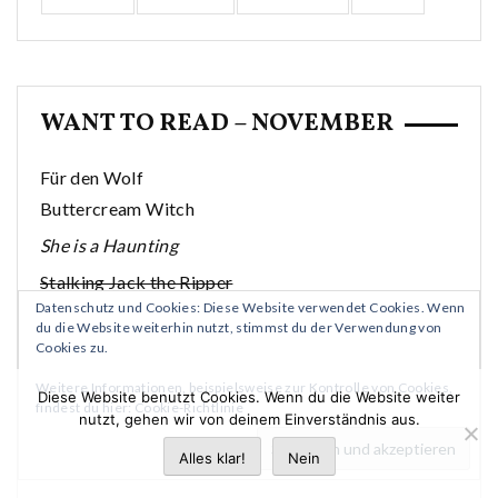
WANT TO READ – NOVEMBER
Für den Wolf
Buttercream Witch
She is a Haunting
Stalking Jack the Ripper
Datenschutz und Cookies: Diese Website verwendet Cookies. Wenn
Threads of Power
du die Website weiterhin nutzt, stimmst du der Verwendung von
Geschichten des Grauens
Cookies zu.
Die Einladung
Weitere Informationen, beispielsweise zur Kontrolle von Cookies,
Diese Website benutzt Cookies. Wenn du die Website weiter
Blut des Lebens
findest du hier:
Cookie-Richtlinie
nutzt, gehen wir von deinem Einverständnis aus.
The Quiet is loud
Alles klar!
Nein
The Addams Family