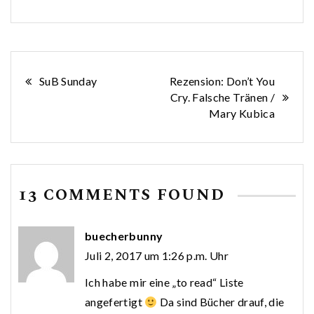
Beitragsnavigation
SuB Sunday
Rezension: Don’t You
Cry. Falsche Tränen /
Mary Kubica
13 COMMENTS FOUND
buecherbunny
Juli 2, 2017 um 1:26 p.m. Uhr
Ich habe mir eine „to read“ Liste
angefertigt
Da sind Bücher drauf, die