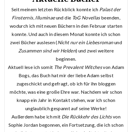
Seit meinem letzten Rückblick konnte ich
Palast der
Finsternis
,
Illuminae
und die
ToG Novellas
beenden,
wodurch ich mit neuen Büchern in den Februar starten
konnte. Und auch in diesem Monat konnte ich schon
zwei Bücher auslesen (
Nicht nur ein Liebesroman
und
Zusammen sind wir Helden
) und zwei weitere
beginnen.
Aktuell lese ich somit
The Prevalent Witches
von Adam
Bogs, das Buch hat mir der liebe Adam selbst
zugeschickt und gefragt, ob ich für ihn bloggen
möchte, was eine große Ehre war. Nachdem wir schon
knapp ein Jahr in Kontakt stehen, war ich schon
unglaublich gespannt auf seine Werke!
Außerdem habe ich mit
Die Rückkehr des Lichts
von
Sophie Jordan begonnen, ein Fortsetzung, die ich schon