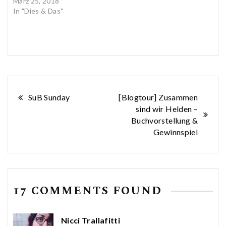
März 25, 2018
In "Dies & Das"
Beitragsnavigation
SuB Sunday
[Blogtour] Zusammen
sind wir Helden –
Buchvorstellung &
Gewinnspiel
17 COMMENTS FOUND
Nicci Trallafitti