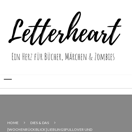
HOME
DIES & DAS
[WOCHENRÜCKBLICK] LIEBLINGSPULLOVER UND