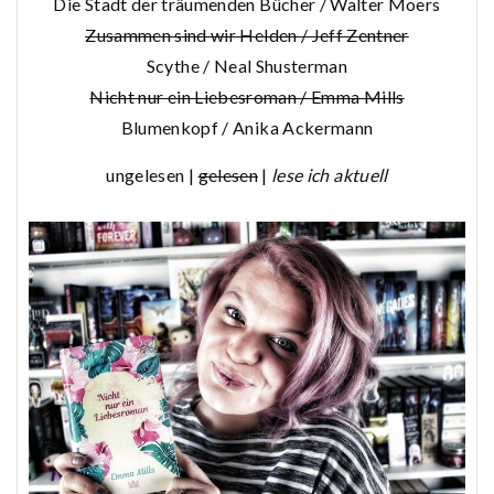
Die Stadt der träumenden Bücher / Walter Moers
Zusammen sind wir Helden / Jeff Zentner
Scythe / Neal Shusterman
Nicht nur ein Liebesroman / Emma Mills
Blumenkopf / Anika Ackermann
ungelesen |
gelesen
|
lese ich aktuell