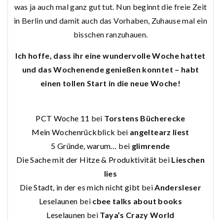
was ja auch mal ganz gut tut. Nun beginnt die freie Zeit
in Berlin und damit auch das Vorhaben, Zuhause mal ein
bisschen ranzuhauen.
Ich hoffe, dass ihr eine wundervolle Woche hattet
und das Wochenende genießen konntet – habt
einen tollen Start in die neue Woche!
PCT Woche 11
bei
Torstens Bücherecke
Mein Wochenrückblick
bei
angeltearz liest
5 Gründe, warum…
bei
glimrende
Die Sache mit der Hitze & Produktivität
bei
Lieschen
lies
Die Stadt, in der es mich nicht gibt
bei
Andersleser
Leselaunen
bei
cbee talks about books
Leselaunen
bei
Taya’s Crazy World