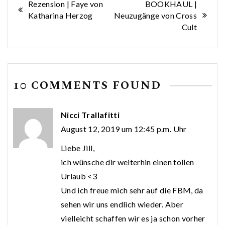
Beitragsnavigation
Rezension | Faye von
BOOKHAUL |
Katharina Herzog
Neuzugänge von Cross
Cult
10 COMMENTS FOUND
Nicci Trallafitti
August 12, 2019 um 12:45 p.m. Uhr
Liebe Jill,
ich wünsche dir weiterhin einen tollen
Urlaub <3
Und ich freue mich sehr auf die FBM, da
sehen wir uns endlich wieder. Aber
vielleicht schaffen wir es ja schon vorher