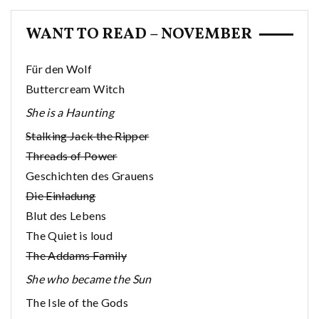
WANT TO READ – NOVEMBER
Für den Wolf
Buttercream Witch
She is a Haunting
Stalking Jack the Ripper
Threads of Power
Geschichten des Grauens
Die Einladung
Blut des Lebens
The Quiet is loud
The Addams Family
She who became the Sun
The Isle of the Gods