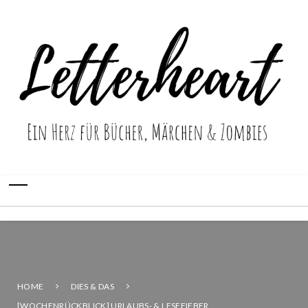
HOME
DIES & DAS
[WOCHENRÜCKBLICK] URLAUBS- & LESEFIEBER