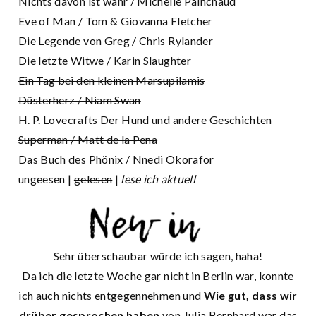
Nichts davon ist wahr / Michelle Painchaud
Eve of Man / Tom & Giovanna Fletcher
Die Legende von Greg / Chris Rylander
Die letzte Witwe / Karin Slaughter
Ein Tag bei den kleinen Marsupilamis
Düsterherz / Niam Swan
H. P. Lovecrafts Der Hund und andere Geschichten
Superman / Matt de la Pena
Das Buch des Phönix / Nnedi Okorafor
ungeesen |
gelesen
|
lese ich aktuell
Sehr überschaubar würde ich sagen, haha!
Da ich die letzte Woche gar nicht in Berlin war, konnte
ich auch nichts entgegennehmen und
Wie gut, dass wir
drüber gesprochen haben
von Julia Bernhard war das