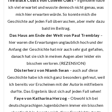
The Black Coats von Colleen Oaks
– irgendwie habe
ich viel erwartet und wusste dennoch nicht genau, was
mich hier erwarten würde. So konnte mich die
Geschichte auf jeden Fall überraschen, aber mehr dazu
bald im Beitrag.
Das Haus am Ende der Welt von Paul Tremblay
–
hier waren die Erwartungen unglaublich hoch und der
Anfang der Geschichte hat mir auch sehr gut gefallen,
danach hat sie sich in meinen Augen aber leider ein
bisschen verloren. (
REZENSION
)
Düsterherz von Niamh Swan
– auch auf diese
Geschichte habe ich mich ganz besonders gefreut, weil
ich bereits vor Erscheinen mit der Autorin mitfiebern
durfte. Das Ergebnis lässt sich auf jeden Fall sehen!
Faye von Katharina Herzog
– Obwohl ich bei
deutschsprachigen Jugenbüchern immer ein bisschen