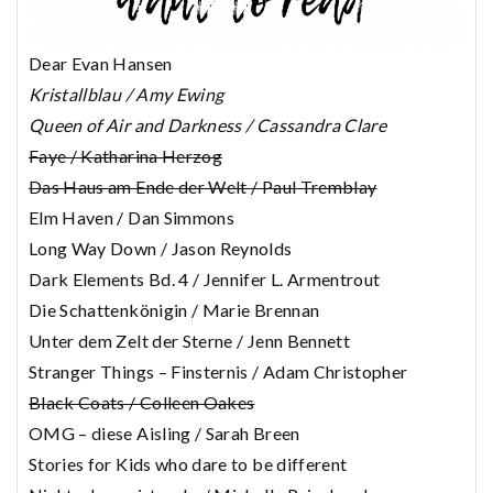
Dear Evan Hansen
Kristallblau / Amy Ewing
Queen of Air and Darkness / Cassandra Clare
Faye / Katharina Herzog
Das Haus am Ende der Welt / Paul Tremblay
Elm Haven / Dan Simmons
Long Way Down / Jason Reynolds
Dark Elements Bd. 4 / Jennifer L. Armentrout
Die Schattenkönigin / Marie Brennan
Unter dem Zelt der Sterne / Jenn Bennett
Stranger Things – Finsternis / Adam Christopher
Black Coats / Colleen Oakes
OMG – diese Aisling / Sarah Breen
Stories for Kids who dare to be different