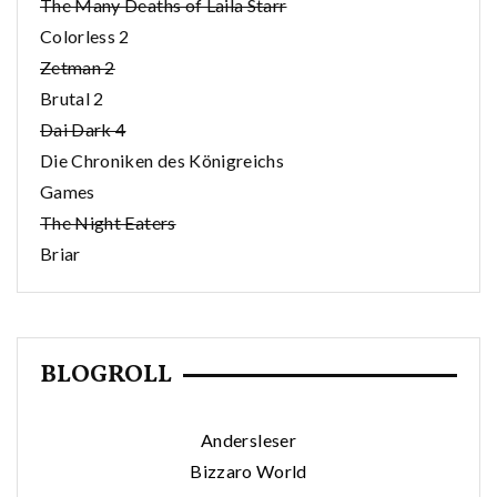
The Many Deaths of Laila Starr
Colorless 2
Zetman 2
Brutal 2
Dai Dark 4
Die Chroniken des Königreichs
Games
The Night Eaters
Briar
BLOGROLL
Andersleser
Bizzaro World