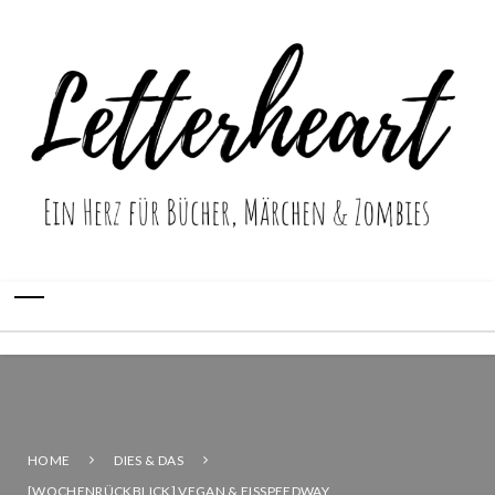
HOME
DIES & DAS
[WOCHENRÜCKBLICK] VEGAN & EISSPEEDWAY