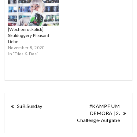
[Wochenrückblick]
Skulduggery Pleasant
Liebe
November 8, 2020
In "Dies & Das"
Beitragsnavigation
SuB Sunday
#KAMPF UM
DEMORA | 2.
Challenge-Aufgabe