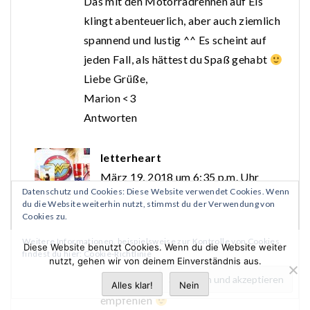
Das mit den Motorradrennen auf Eis
klingt abenteuerlich, aber auch ziemlich
spannend und lustig ^^ Es scheint auf
jeden Fall, als hättest du Spaß gehabt
Liebe Grüße,
Marion <3
Antworten
letterheart
März 19, 2018 um 6:35 p.m. Uhr
Datenschutz und Cookies: Diese Website verwendet Cookies. Wenn
Maaaaaarion
du die Website weiterhin nutzt, stimmst du der Verwendung von
Cookies zu.
war sie auch wirklich!
Hach, One of us is lying, einfach ganz
Weitere Informationen, beispielsweise zur Kontrolle von Cookies,
Diese Website benutzt Cookies. Wenn du die Website weiter
findest du hier:
Cookie-Richtlinie
große Liebe!
nutzt, gehen wir von deinem Einverständnis aus.
Ich kann es auf jeden Fall nur
Alles klar!
Nein
empfehlen