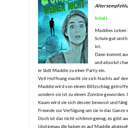
Altersempfehlu
Inhalt
Maddies Leben is
Schule gut und h
ist.
Dann kommt auch
und absolut cha
er lädt Maddie zu einer Party ein.
Voll Hoffnung macht sie sich Nachts auf den
Maddie wird von einem Blitzschlag getroffen,
sondern sie ist zu einem Zombie geworden. 
Kaum wird sie sich dessen bewusst und fängt 
Freunde zur Verfügung um sie in das Ganze 
Doch ist das nicht schlimm genug, es gibt a
Und genau die haben es auf Maddie abgesehen