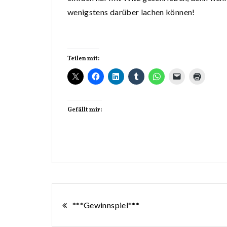
wenigstens darüber lachen können!
Teilen mit:
Gefällt mir:
Beitragsnavigation
***Gewinnspiel***