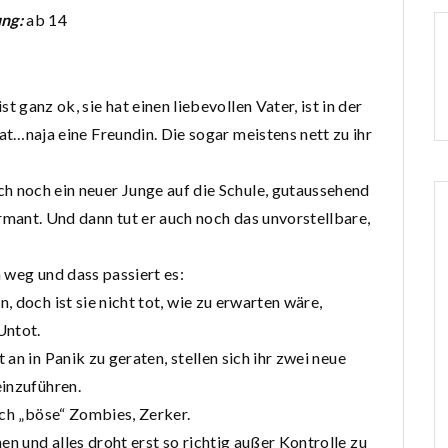
ng:
ab 14
t ganz ok, sie hat einen liebevollen Vater, ist in der
at…naja eine Freundin. Die sogar meistens nett zu ihr
 noch ein neuer Junge auf die Schule, gutaussehend
rmant. Und dann tut er auch noch das unvorstellbare,
 weg und dass passiert es:
 doch ist sie nicht tot, wie zu erwarten wäre,
Untot.
an in Panik zu geraten, stellen sich ihr zwei neue
einzuführen.
uch „böse“ Zombies, Zerker.
 und alles droht erst so richtig außer Kontrolle zu