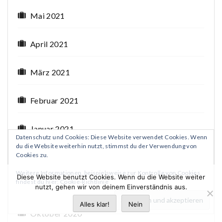
Mai 2021
April 2021
März 2021
Februar 2021
Januar 2021
Datenschutz und Cookies: Diese Website verwendet Cookies. Wenn
du die Website weiterhin nutzt, stimmst du der Verwendung von
Cookies zu.
Dezember 2020
Weitere Informationen, beispielsweise zur Kontrolle von Cookies,
Diese Website benutzt Cookies. Wenn du die Website weiter
findest du hier:
Cookie-Richtlinie
November 2020
nutzt, gehen wir von deinem Einverständnis aus.
Alles klar!
Nein
Oktober 2020