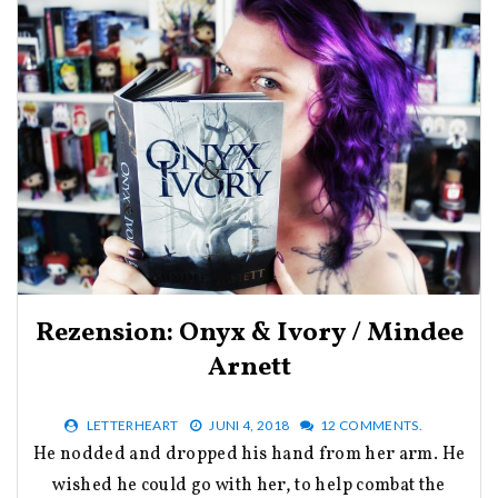
Rezension: Onyx & Ivory / Mindee
Arnett
LETTERHEART
JUNI 4, 2018
12 COMMENTS.
He nodded and dropped his hand from her arm. He
wished he could go with her, to help combat the