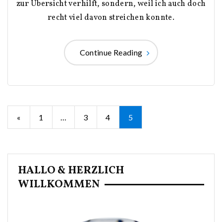
zur Übersicht verhilft, sondern, weil ich auch doch
recht viel davon streichen konnte.
Continue Reading
Seitennummerierung
«
1
…
3
4
5
der
Beiträge
HALLO & HERZLICH
WILLKOMMEN