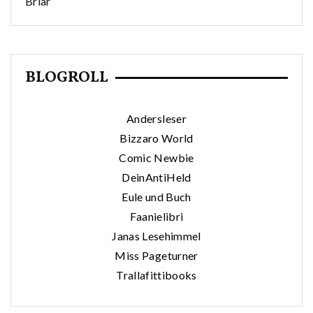
Briar
BLOGROLL
Andersleser
Bizzaro World
Comic Newbie
DeinAntiHeld
Eule und Buch
Faanielibri
Janas Lesehimmel
Miss Pageturner
Trallafittibooks