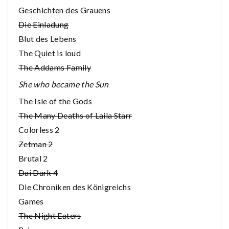
Geschichten des Grauens
Die Einladung
Blut des Lebens
The Quiet is loud
The Addams Family
She who became the Sun
The Isle of the Gods
The Many Deaths of Laila Starr
Colorless 2
Zetman 2
Brutal 2
Dai Dark 4
Die Chroniken des Königreichs
Games
The Night Eaters