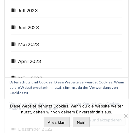
Juli 2023
Juni 2023
Mai 2023
April 2023
März 2023
Datenschutz und Cookies: Diese Website verwendet Cookies. Wenn
du die Website weiterhin nutzt, stimmst du der Verwendung von
Cookies zu.
Februar 2023
Weitere Informationen, beispielsweise zur Kontrolle von Cookies,
Diese Website benutzt Cookies. Wenn du die Website weiter
findest du hier:
Cookie-Richtlinie
Januar 2023
nutzt, gehen wir von deinem Einverständnis aus.
Alles klar!
Nein
Dezember 2022