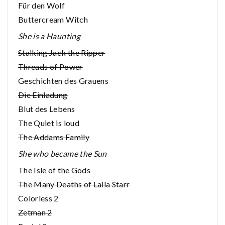
Für den Wolf
Buttercream Witch
She is a Haunting
Stalking Jack the Ripper
Threads of Power
Geschichten des Grauens
Die Einladung
Blut des Lebens
The Quiet is loud
The Addams Family
She who became the Sun
The Isle of the Gods
The Many Deaths of Laila Starr
Colorless 2
Zetman 2