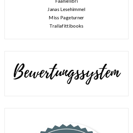
Faanielibri
Janas Lesehimmel
Miss Pageturner
Trallafittibooks