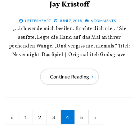
Jay Kristoff
LETTERHEART
JUNI 7, 2018
6 COMMENTS.
„…ich werde mich beeilen. fürchte dich nie…“ Sie
seufzte. Legte die Hand auf das Mal an ihrer
pochenden Wange. „Und vergiss nie, niemals.“ Titel:
Nevernight. Das Spiel | Originaltitel: Godsgrave
Continue Reading
Seitennummerierung
«
1
2
3
4
5
»
der