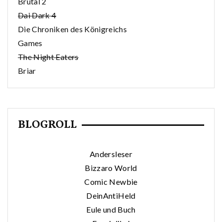
Brutal 2
Dai Dark 4
Die Chroniken des Königreichs
Games
The Night Eaters
Briar
BLOGROLL
Andersleser
Bizzaro World
Comic Newbie
DeinAntiHeld
Eule und Buch