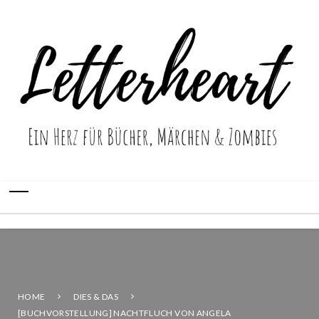
HOME
DIES & DAS
[BUCHVORSTELLUNG] NACHTFLUCH VON ANGELA