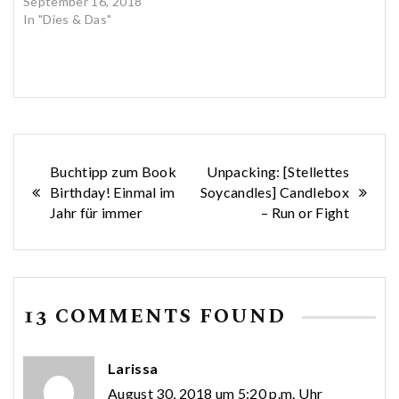
September 16, 2018
In "Dies & Das"
Beitragsnavigation
Buchtipp zum Book
Unpacking: [Stellettes
Birthday! Einmal im
Soycandles] Candlebox
Jahr für immer
– Run or Fight
13 COMMENTS FOUND
Larissa
August 30, 2018 um 5:20 p.m. Uhr