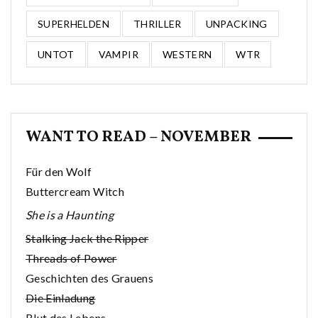
SUPERHELDEN
THRILLER
UNPACKING
UNTOT
VAMPIR
WESTERN
WTR
WANT TO READ – NOVEMBER
Für den Wolf
Buttercream Witch
She is a Haunting
Stalking Jack the Ripper
Threads of Power
Geschichten des Grauens
Die Einladung
Blut des Lebens