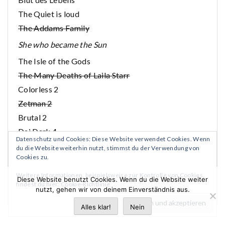
The Quiet is loud
The Addams Family
She who became the Sun
The Isle of the Gods
The Many Deaths of Laila Starr
Colorless 2
Zetman 2
Brutal 2
Dai Dark 4
Datenschutz und Cookies: Diese Website verwendet Cookies. Wenn
Die Chroniken des Königreichs
du die Website weiterhin nutzt, stimmst du der Verwendung von
Cookies zu.
Games
The Night Eaters
Weitere Informationen, beispielsweise zur Kontrolle von Cookies,
Diese Website benutzt Cookies. Wenn du die Website weiter
findest du hier:
Cookie-Richtlinie
Briar
nutzt, gehen wir von deinem Einverständnis aus.
Alles klar!
Nein