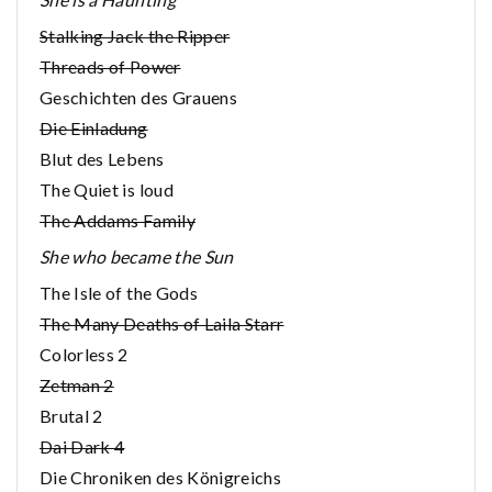
Stalking Jack the Ripper
Threads of Power
Geschichten des Grauens
Die Einladung
Blut des Lebens
The Quiet is loud
The Addams Family
She who became the Sun
The Isle of the Gods
The Many Deaths of Laila Starr
Colorless 2
Zetman 2
Brutal 2
Dai Dark 4
Die Chroniken des Königreichs