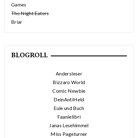
Games
The Night Eaters
Briar
BLOGROLL
Andersleser
Bizzaro World
Comic Newbie
DeinAntiHeld
Eule und Buch
Faanielibri
Janas Lesehimmel
Miss Pageturner