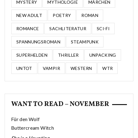
MYSTERY
MYTHOLOGIE
MÄRCHEN
NEW ADULT
POETRY
ROMAN
ROMANCE
SACHLITERATUR
SCI-FI
SPANNUNGSROMAN
STEAMPUNK
SUPERHELDEN
THRILLER
UNPACKING
UNTOT
VAMPIR
WESTERN
WTR
WANT TO READ – NOVEMBER
Für den Wolf
Buttercream Witch
She is a Haunting