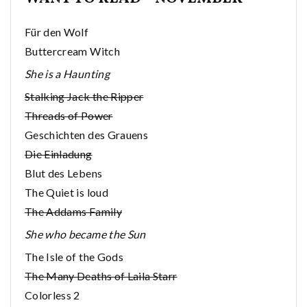
Für den Wolf
Buttercream Witch
She is a Haunting
Stalking Jack the Ripper
Threads of Power
Geschichten des Grauens
Die Einladung
Blut des Lebens
The Quiet is loud
The Addams Family
She who became the Sun
The Isle of the Gods
The Many Deaths of Laila Starr
Colorless 2