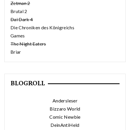
Zetman 2
Brutal 2
Dai Dark 4
Die Chroniken des Königreichs
Games
The Night Eaters
Briar
BLOGROLL
Andersleser
Bizzaro World
Comic Newbie
DeinAntiHeld