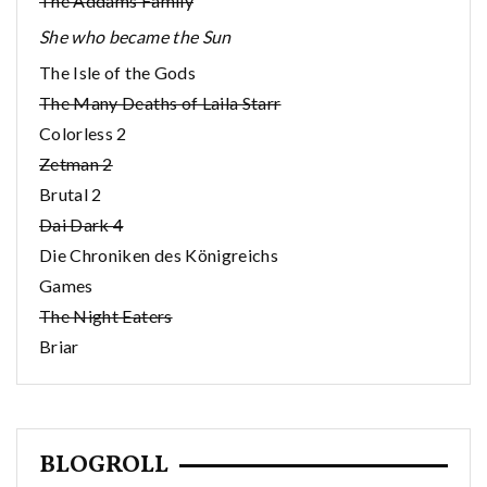
The Addams Family
She who became the Sun
The Isle of the Gods
The Many Deaths of Laila Starr
Colorless 2
Zetman 2
Brutal 2
Dai Dark 4
Die Chroniken des Königreichs
Games
The Night Eaters
Briar
BLOGROLL