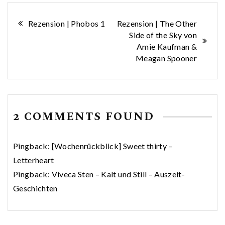
Beitragsnavigation
Rezension | Phobos 1
Rezension | The Other
Side of the Sky von
Amie Kaufman &
Meagan Spooner
2 COMMENTS FOUND
Pingback:
[Wochenrückblick] Sweet thirty –
Letterheart
Pingback:
Viveca Sten – Kalt und Still – Auszeit-
Geschichten