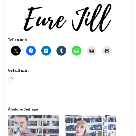
Teilen mit:
Gefällt mir:
Wird
geladen …
Ähnliche Beiträge