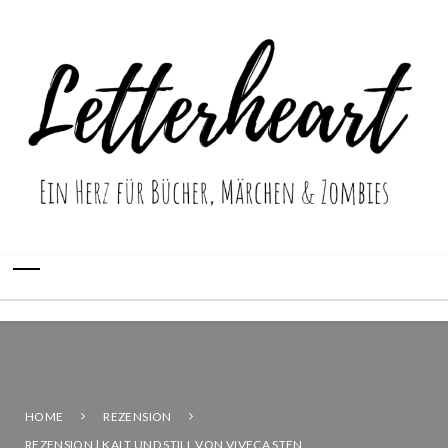
HOME
REZENSION
REZENSION | KALT UND STILL VON VIVECA STEN