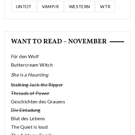
UNTOT
VAMPIR
WESTERN
WTR
WANT TO READ – NOVEMBER
Für den Wolf
Buttercream Witch
She is a Haunting
Stalking Jack the Ripper
Threads of Power
Geschichten des Grauens
Die Einladung
Blut des Lebens
The Quiet is loud