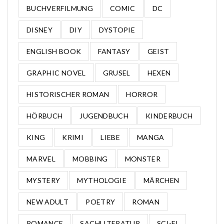
BUCHVERFILMUNG
COMIC
DC
DISNEY
DIY
DYSTOPIE
ENGLISH BOOK
FANTASY
GEIST
GRAPHIC NOVEL
GRUSEL
HEXEN
HISTORISCHER ROMAN
HORROR
HÖRBUCH
JUGENDBUCH
KINDERBUCH
KING
KRIMI
LIEBE
MANGA
MARVEL
MOBBING
MONSTER
MYSTERY
MYTHOLOGIE
MÄRCHEN
NEW ADULT
POETRY
ROMAN
ROMANCE
SACHLITERATUR
SCI-FI