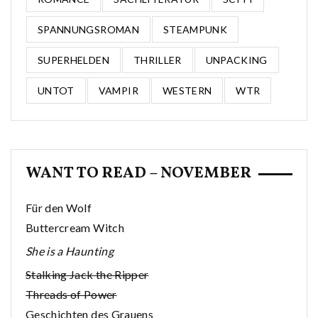
SPANNUNGSROMAN
STEAMPUNK
SUPERHELDEN
THRILLER
UNPACKING
UNTOT
VAMPIR
WESTERN
WTR
WANT TO READ – NOVEMBER
Für den Wolf
Buttercream Witch
She is a Haunting
Stalking Jack the Ripper
Threads of Power
Geschichten des Grauens