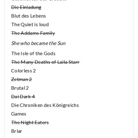
Die Einladung
Blut des Lebens
The Quiet is loud
The Addams Family
She who became the Sun
The Isle of the Gods
The Many Deaths of Laila Starr
Colorless 2
Zetman 2
Brutal 2
Dai Dark 4
Die Chroniken des Königreichs
Games
The Night Eaters
Briar