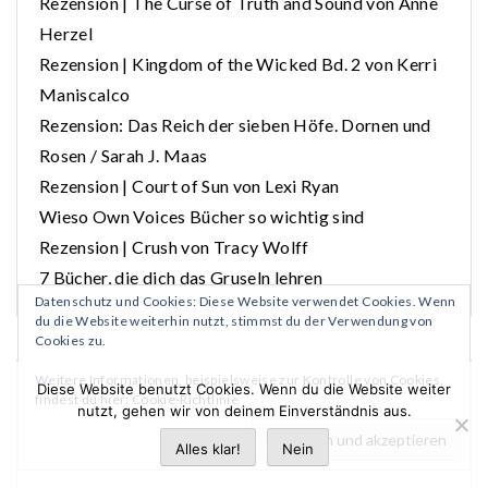
Rezension | The Curse of Truth and Sound von Anne
Herzel
Rezension | Kingdom of the Wicked Bd. 2 von Kerri
Maniscalco
Rezension: Das Reich der sieben Höfe. Dornen und
Rosen / Sarah J. Maas
Rezension | Court of Sun von Lexi Ryan
Wieso Own Voices Bücher so wichtig sind
Rezension | Crush von Tracy Wolff
7 Bücher, die dich das Gruseln lehren
Datenschutz und Cookies: Diese Website verwendet Cookies. Wenn
du die Website weiterhin nutzt, stimmst du der Verwendung von
Cookies zu.
Weitere Informationen, beispielsweise zur Kontrolle von Cookies,
Diese Website benutzt Cookies. Wenn du die Website weiter
ARCHIV
findest du hier:
Cookie-Richtlinie
nutzt, gehen wir von deinem Einverständnis aus.
Alles klar!
Nein
Oktober 2025