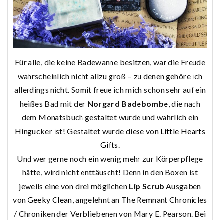
Für alle, die keine Badewanne besitzen, war die Freude
wahrscheinlich nicht allzu groß – zu denen gehöre ich
allerdings nicht. Somit freue ich mich schon sehr auf ein
heißes Bad mit der
Norgard Badebombe
, die nach
dem Monatsbuch gestaltet wurde und wahrlich ein
Hingucker ist! Gestaltet wurde diese von
Little Hearts
Gifts
.
Und wer gerne noch ein wenig mehr zur Körperpflege
hätte, wird nicht enttäuscht! Denn in den Boxen ist
jeweils eine von drei möglichen
Lip Scrub
Ausgaben
von
Geeky Clean
, angelehnt an The Remnant Chronicles
/ Chroniken der Verbliebenen von Mary E. Pearson. Bei