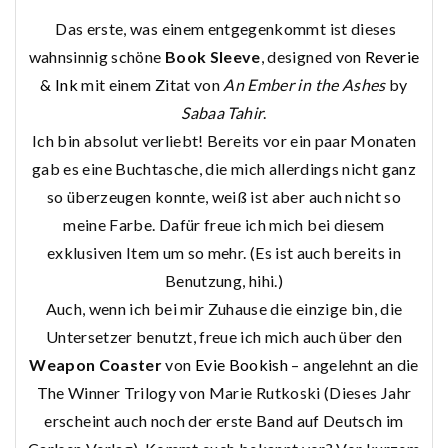
Das erste, was einem entgegenkommt ist dieses
wahnsinnig schöne
Book Sleeve
, designed von
Reverie
& Ink
mit einem Zitat von
An Ember in the Ashes
by
Sabaa Tahir
.
Ich bin absolut verliebt! Bereits vor ein paar Monaten
gab es eine Buchtasche, die mich allerdings nicht ganz
so überzeugen konnte, weiß ist aber auch nicht so
meine Farbe. Dafür freue ich mich bei diesem
exklusiven Item um so mehr. (Es ist auch bereits in
Benutzung, hihi.)
Auch, wenn ich bei mir Zuhause die einzige bin, die
Untersetzer benutzt, freue ich mich auch über den
Weapon Coaster
von
Evie Bookish
– angelehnt an die
The Winner Trilogy von Marie Rutkoski (Dieses Jahr
erscheint auch noch der erste Band auf Deutsch im