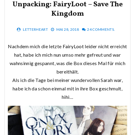
Unpacking: FairyLoot – Save The
Kingdom
LETTERHEART
MAI 28, 2018
24 COMMENTS.
Nachdem mich die letzte
FairyLoot
leider nicht erreicht
hat, habe ich mich nun umso mehr gefreut und war
wahnsinnig gespannt, was die Box dieses Mal für mich
bereithält.
Als ich die Tage bei meiner wundervollen Sarah war,
habe ich da schon einmal mit in ihre Box geschmult,
hihi…