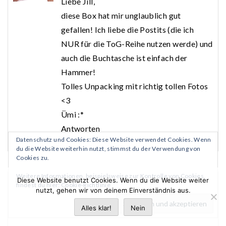
Liebe Jill,
diese Box hat mir unglaublich gut
gefallen! Ich liebe die Postits (die ich
NUR für die ToG-Reihe nutzen werde) und
auch die Buchtasche ist einfach der
Hammer!
Tolles Unpacking mit richtig tollen Fotos
<3
Ümi :*
Antworten
Datenschutz und Cookies: Diese Website verwendet Cookies. Wenn
du die Website weiterhin nutzt, stimmst du der Verwendung von
Cookies zu.
Weitere Informationen, beispielsweise zur Kontrolle von Cookies,
Diese Website benutzt Cookies. Wenn du die Website weiter
findest du hier:
Cookie-Richtlinie
nutzt, gehen wir von deinem Einverständnis aus.
Kommentar verfassen
Alles klar!
Nein