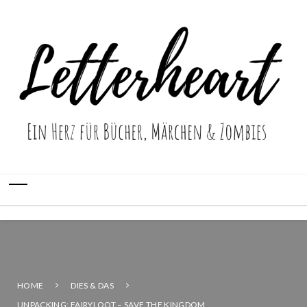
HOME
DIES & DAS
UNPACKING: FAIRYLOOT – SAVE THE KINGDOM