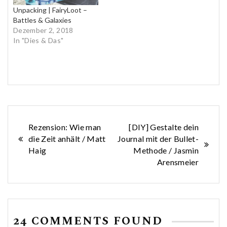
Unpacking | FairyLoot –
Battles & Galaxies
Dezember 2, 2018
In "Dies & Das"
Beitragsnavigation
Rezension: Wie man
[DIY] Gestalte dein
die Zeit anhält / Matt
Journal mit der Bullet-
Haig
Methode / Jasmin
Arensmeier
24 COMMENTS FOUND