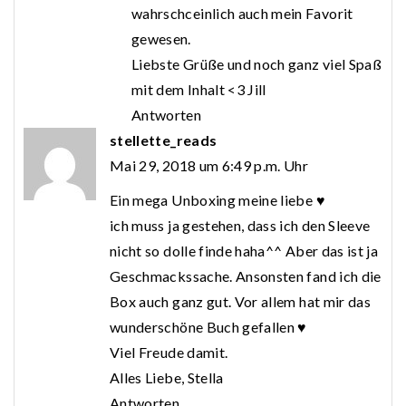
wahrschceinlich auch mein Favorit
gewesen.
Liebste Grüße und noch ganz viel Spaß
mit dem Inhalt <3 Jill
Antworten
stellette_reads
Mai 29, 2018 um 6:49 p.m. Uhr
Ein mega Unboxing meine liebe ♥
ich muss ja gestehen, dass ich den Sleeve
nicht so dolle finde haha^^ Aber das ist ja
Geschmackssache. Ansonsten fand ich die
Box auch ganz gut. Vor allem hat mir das
wunderschöne Buch gefallen ♥
Viel Freude damit.
Alles Liebe, Stella
Antworten