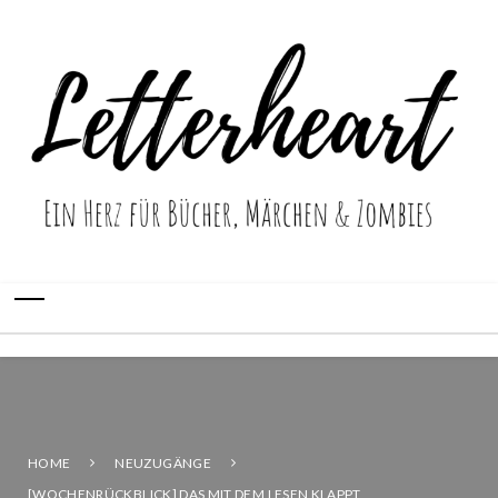
HOME
NEUZUGÄNGE
[WOCHENRÜCKBLICK] DAS MIT DEM LESEN KLAPPT