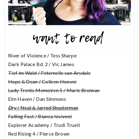
River of Violence / Tess Sharpe
Dark Palace Bd. 2 / Vic James
Tief im Wald / Peternelle van Arsdale
Hope & Dean / Colleen Hoover
Lady Trents Memoiren 5 / Marie Brennan
Elm Haven / Dan Simmons
D
ry / Neal & Jarrod Shusterman
Falling Fast / Bianca Iosivoni
Explorer Academy / Trudi Trueit
Red Rising 4 / Pierce Brown