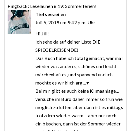
Pingback:
Leselaunen 8‘19: Sommerferien!
Tiefseezeilen
Juli 5, 2019 um 9:42 p.m. Uhr
Hi Jill!
Ich sehe da auf deiner Liste DIE
SPIEGELREISENDE!
Das Buch habe ich total gemacht, war mal
wieder was anderes, schönes und leicht
märchenhaftes, und spannend und ich
mochte es wirklich arg…♥
Bei mir gibt es auch keine Klimaanlage…
versuche im Büro daher immer so früh wie
möglich zu lüften, aber dann ist es mittags
trotzdem wieder warm….aber nur noch
ein bisschen, dann ist der Sommer wieder