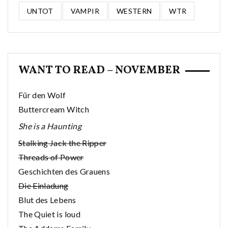
UNTOT
VAMPIR
WESTERN
WTR
WANT TO READ – NOVEMBER
Für den Wolf
Buttercream Witch
She is a Haunting
Stalking Jack the Ripper
Threads of Power
Geschichten des Grauens
Die Einladung
Blut des Lebens
The Quiet is loud