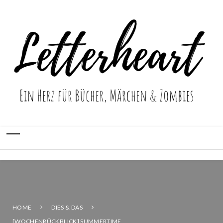
HOME
DIES & DAS
[WOCHENRÜCKBLICK] SUMMERTIME