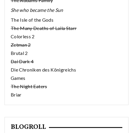
The Addams Family
She who became the Sun
The Isle of the Gods
The Many Deaths of Laila Starr
Colorless 2
Zetman 2
Brutal 2
Dai Dark 4
Die Chroniken des Königreichs
Games
The Night Eaters
Briar
BLOGROLL