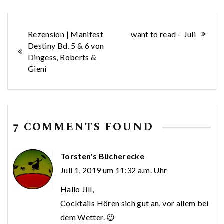
Beitragsnavigation
Rezension | Manifest
want to read – Juli
Destiny Bd. 5 & 6 von
Dingess, Roberts &
Gieni
7 COMMENTS FOUND
Torsten's Bücherecke
Juli 1, 2019 um 11:32 a.m. Uhr
Hallo Jill,
Cocktails Hören sich gut an, vor allem bei
dem Wetter. 😉