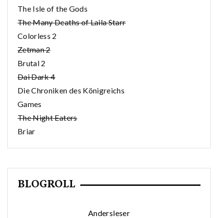
The Isle of the Gods
The Many Deaths of Laila Starr
Colorless 2
Zetman 2
Brutal 2
Dai Dark 4
Die Chroniken des Königreichs
Games
The Night Eaters
Briar
BLOGROLL
Andersleser