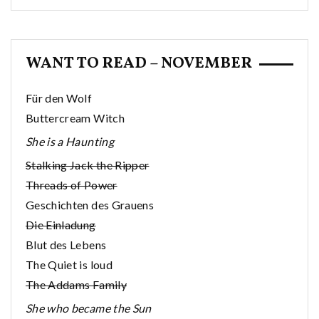
WANT TO READ – NOVEMBER
Für den Wolf
Buttercream Witch
She is a Haunting
Stalking Jack the Ripper
Threads of Power
Geschichten des Grauens
Die Einladung
Blut des Lebens
The Quiet is loud
The Addams Family
She who became the Sun