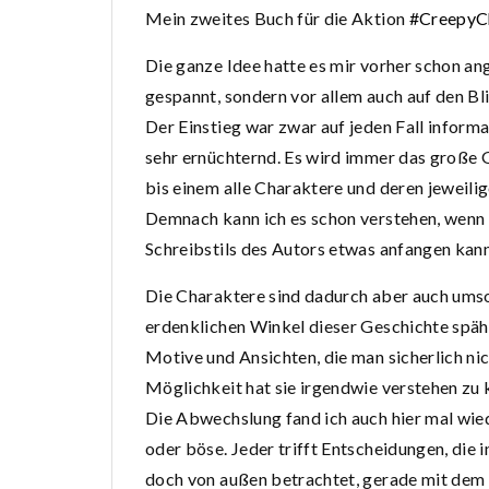
Mein zweites Buch für die Aktion
#CreepyC
Die ganze Idee hatte es mir vorher schon an
gespannt, sondern vor allem auch auf den Bl
Der Einstieg war zwar auf jeden Fall informa
sehr ernüchternd. Es wird immer das große G
bis einem alle Charaktere und deren jeweilig
Demnach kann ich es schon verstehen, wenn
Schreibstils des Autors etwas anfangen kann,
Die Charaktere sind dadurch aber auch umso
erdenklichen Winkel dieser Geschichte spähe
Motive und Ansichten, die man sicherlich nic
Möglichkeit hat sie irgendwie verstehen zu 
Die Abwechslung fand ich auch hier mal wied
oder böse. Jeder trifft Entscheidungen, die i
doch von außen betrachtet, gerade mit dem 