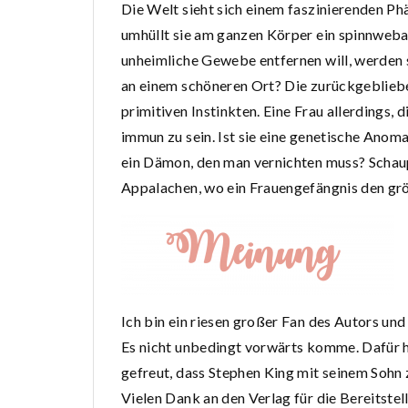
Die Welt sieht sich einem faszinierenden P
umhüllt sie am ganzen Körper ein spinnweb
unheimliche Gewebe entfernen will, werden s
an einem schöneren Ort? Die zurückgeblieb
primitiven Instinkten. Eine Frau allerdings,
immun zu sein. Ist sie eine genetische Anoma
ein Dämon, den man vernichten muss? Schaupl
Appalachen, wo ein Frauengefängnis den grö
Ich bin ein riesen großer Fan des Autors und 
Es nicht unbedingt vorwärts komme. Dafür 
gefreut, dass Stephen King mit seinem Sohn
Vielen Dank an den Verlag für die Bereitste