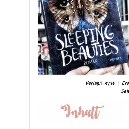
Verlag:
Heyne
|
Er
Sei