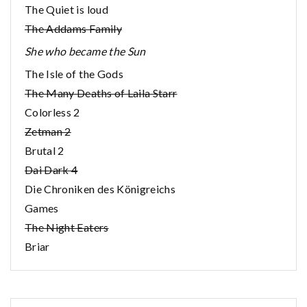
The Quiet is loud
The Addams Family
She who became the Sun
The Isle of the Gods
The Many Deaths of Laila Starr
Colorless 2
Zetman 2
Brutal 2
Dai Dark 4
Die Chroniken des Königreichs
Games
The Night Eaters
Briar