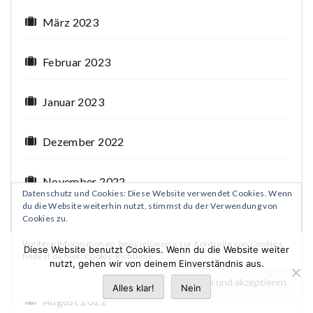
März 2023
Februar 2023
Januar 2023
Dezember 2022
November 2022
Datenschutz und Cookies: Diese Website verwendet Cookies. Wenn
du die Website weiterhin nutzt, stimmst du der Verwendung von
Cookies zu.
Oktober 2022
Weitere Informationen, beispielsweise zur Kontrolle von Cookies,
Diese Website benutzt Cookies. Wenn du die Website weiter
findest du hier:
Cookie-Richtlinie
September 2022
nutzt, gehen wir von deinem Einverständnis aus.
Alles klar!
Nein
August 2022