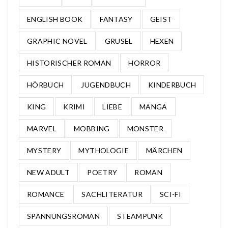
ENGLISH BOOK
FANTASY
GEIST
GRAPHIC NOVEL
GRUSEL
HEXEN
HISTORISCHER ROMAN
HORROR
HÖRBUCH
JUGENDBUCH
KINDERBUCH
KING
KRIMI
LIEBE
MANGA
MARVEL
MOBBING
MONSTER
MYSTERY
MYTHOLOGIE
MÄRCHEN
NEW ADULT
POETRY
ROMAN
ROMANCE
SACHLITERATUR
SCI-FI
SPANNUNGSROMAN
STEAMPUNK