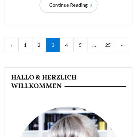
Continue Reading
Seitennummerierung
«
1
2
3
4
5
…
25
»
der
Beiträge
HALLO & HERZLICH
WILLKOMMEN