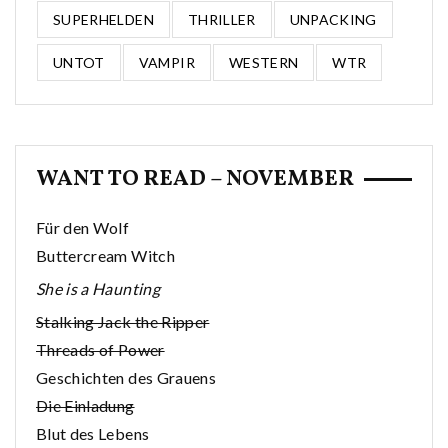
SUPERHELDEN
THRILLER
UNPACKING
UNTOT
VAMPIR
WESTERN
WTR
WANT TO READ – NOVEMBER
Für den Wolf
Buttercream Witch
She is a Haunting
Stalking Jack the Ripper
Threads of Power
Geschichten des Grauens
Die Einladung
Blut des Lebens