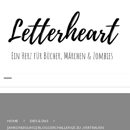
HOME
DIES & DAS
[ANKÜNDIGUNG] BLOGGERCHALLENGE ZU „VERTRAUEN