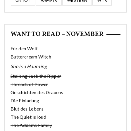
UNTOT
VAMPIR
WESTERN
WTR
WANT TO READ – NOVEMBER
Für den Wolf
Buttercream Witch
She is a Haunting
Stalking Jack the Ripper
Threads of Power
Geschichten des Grauens
Die Einladung
Blut des Lebens
The Quiet is loud
The Addams Family