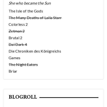
She who became the Sun
The Isle of the Gods
The Many Deaths of Laila Starr
Colorless 2
Zetman 2
Brutal 2
Dai Dark 4
Die Chroniken des Königreichs
Games
The Night Eaters
Briar
BLOGROLL