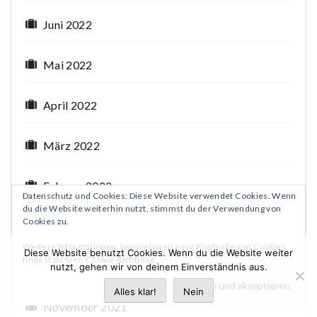
Juni 2022
Mai 2022
April 2022
März 2022
Februar 2022
Datenschutz und Cookies: Diese Website verwendet Cookies. Wenn
du die Website weiterhin nutzt, stimmst du der Verwendung von
Cookies zu.
Januar 2022
Weitere Informationen, beispielsweise zur Kontrolle von Cookies,
Diese Website benutzt Cookies. Wenn du die Website weiter
findest du hier:
Cookie-Richtlinie
Dezember 2021
nutzt, gehen wir von deinem Einverständnis aus.
Alles klar!
Nein
November 2021