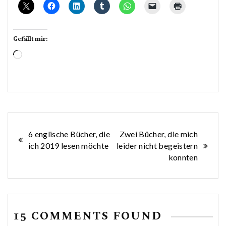
Gefällt mir:
Wird
geladen …
Beitragsnavigation
6 englische Bücher, die
Zwei Bücher, die mich
ich 2019 lesen möchte
leider nicht begeistern
konnten
15 COMMENTS FOUND